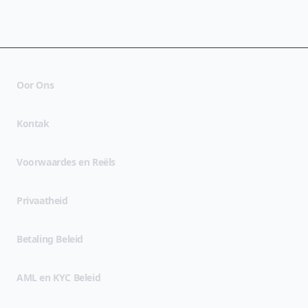
Oor Ons
Kontak
(opens in new tab)
Voorwaardes en Reëls
(opens in new tab)
Privaatheid
Betaling Beleid
AML en KYC Beleid