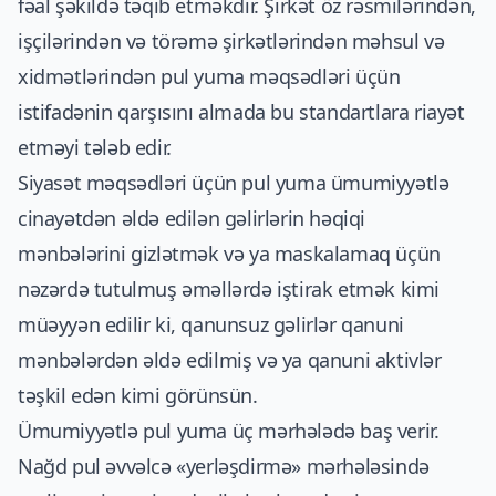
fəal şəkildə təqib etməkdir. Şirkət öz rəsmilərindən,
işçilərindən və törəmə şirkətlərindən məhsul və
xidmətlərindən pul yuma məqsədləri üçün
istifadənin qarşısını almada bu standartlara riayət
etməyi tələb edir.
Siyasət məqsədləri üçün pul yuma ümumiyyətlə
cinayətdən əldə edilən gəlirlərin həqiqi
mənbələrini gizlətmək və ya maskalamaq üçün
nəzərdə tutulmuş əməllərdə iştirak etmək kimi
müəyyən edilir ki, qanunsuz gəlirlər qanuni
mənbələrdən əldə edilmiş və ya qanuni aktivlər
təşkil edən kimi görünsün.
Ümumiyyətlə pul yuma üç mərhələdə baş verir.
Nağd pul əvvəlcə «yerləşdirmə» mərhələsində