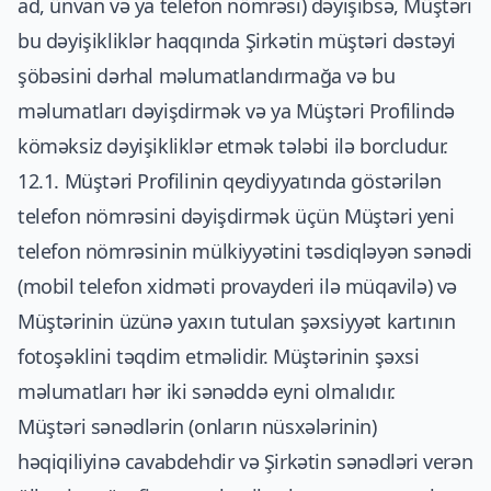
ad, ünvan və ya telefon nömrəsi) dəyişibsə, Müştəri
bu dəyişikliklər haqqında Şirkətin müştəri dəstəyi
şöbəsini dərhal məlumatlandırmağa və bu
məlumatları dəyişdirmək və ya Müştəri Profilində
köməksiz dəyişikliklər etmək tələbi ilə borcludur.
12.1. Müştəri Profilinin qeydiyyatında göstərilən
telefon nömrəsini dəyişdirmək üçün Müştəri yeni
telefon nömrəsinin mülkiyyətini təsdiqləyən sənədi
(mobil telefon xidməti provayderi ilə müqavilə) və
Müştərinin üzünə yaxın tutulan şəxsiyyət kartının
fotoşəklini təqdim etməlidir. Müştərinin şəxsi
məlumatları hər iki sənəddə eyni olmalıdır.
Müştəri sənədlərin (onların nüsxələrinin)
həqiqiliyinə cavabdehdir və Şirkətin sənədləri verən