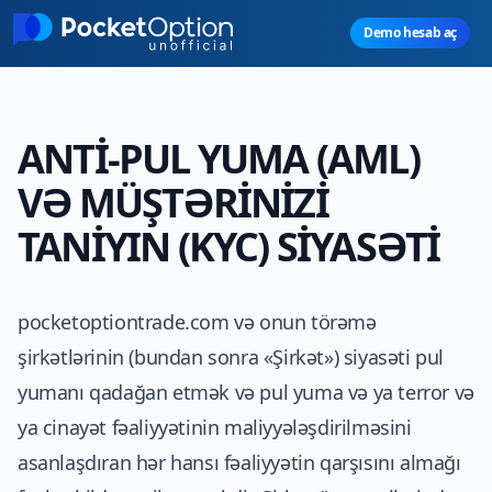
Skip to main content
Demo hesab aç
ANTİ-PUL YUMA (AML)
VƏ MÜŞTƏRİNİZİ
TANİYIN (KYC) SİYASƏTİ
pocketoptiontrade.com və onun törəmə
şirkətlərinin (bundan sonra «Şirkət») siyasəti pul
yumanı qadağan etmək və pul yuma və ya terror və
ya cinayət fəaliyyətinin maliyyələşdirilməsini
asanlaşdıran hər hansı fəaliyyətin qarşısını almağı