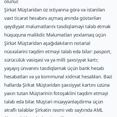
olunur.
Şirkət Müştəridən öz ixtiyarına görə və istənilən
vaxt ticarət hesabını açmaq anında göstərilən
qeydiyyat məlumatlarını təsdiqləməyi tələb etmək
hüququna malikdir. Məlumatları yoxlamaq üçün
Şirkət Müştəridən aşağıdakıların notarial
nüsxələrini təqdim etməyi tələb edə bilər: pasport,
sürücülük vəsiqəsi və ya milli şəxsiyyət kartı;
yaşayış ünvanını təsdiqləmək üçün bank hesab
hesabatları və ya kommunal xidmət hesabları. Bəzi
hallarda Şirkət Müştəridən şəxsiyyət kartını üzünə
yaxın tutan Müştərinin fotoşəklini təqdim etməyi
tələb edə bilər. Müştəri müəyyənləşdirmə üçün
ətraflı tələblər Şirkətin rəsmi veb saytında AML