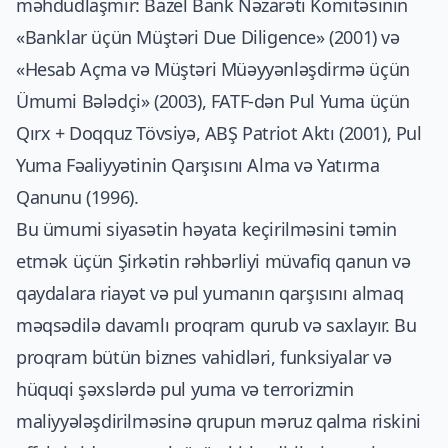
məhdudlaşmır: Bazel Bank Nəzarəti Komitəsinin
«Banklar üçün Müştəri Due Diligence» (2001) və
«Hesab Açma və Müştəri Müəyyənləşdirmə üçün
Ümumi Bələdçi» (2003), FATF-dən Pul Yuma üçün
Qırx + Doqquz Tövsiyə, ABŞ Patriot Aktı (2001), Pul
Yuma Fəaliyyətinin Qarşısını Alma və Yatırma
Qanunu (1996).
Bu ümumi siyasətin həyata keçirilməsini təmin
etmək üçün Şirkətin rəhbərliyi müvafiq qanun və
qaydalara riayət və pul yumanın qarşısını almaq
məqsədilə davamlı proqram qurub və saxlayır. Bu
proqram bütün biznes vahidləri, funksiyalar və
hüquqi şəxslərdə pul yuma və terrorizmin
maliyyələşdirilməsinə qrupun məruz qalma riskini