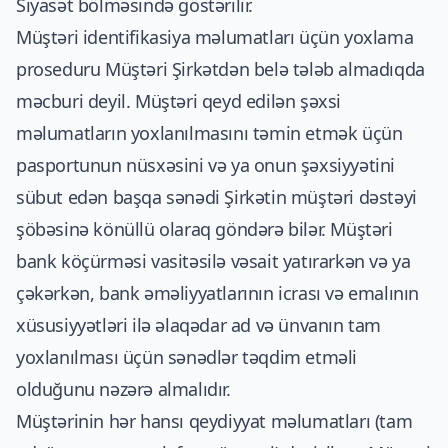
Siyasət bölməsində göstərilir.
Müştəri identifikasiya məlumatları üçün yoxlama
proseduru Müştəri Şirkətdən belə tələb almadıqda
məcburi deyil. Müştəri qeyd edilən şəxsi
məlumatların yoxlanılmasını təmin etmək üçün
pasportunun nüsxəsini və ya onun şəxsiyyətini
sübut edən başqa sənədi Şirkətin müştəri dəstəyi
şöbəsinə könüllü olaraq göndərə bilər. Müştəri
bank köçürməsi vasitəsilə vəsait yatırarkən və ya
çəkərkən, bank əməliyyatlarının icrası və emalının
xüsusiyyətləri ilə əlaqədar ad və ünvanın tam
yoxlanılması üçün sənədlər təqdim etməli
olduğunu nəzərə almalıdır.
Müştərinin hər hansı qeydiyyat məlumatları (tam