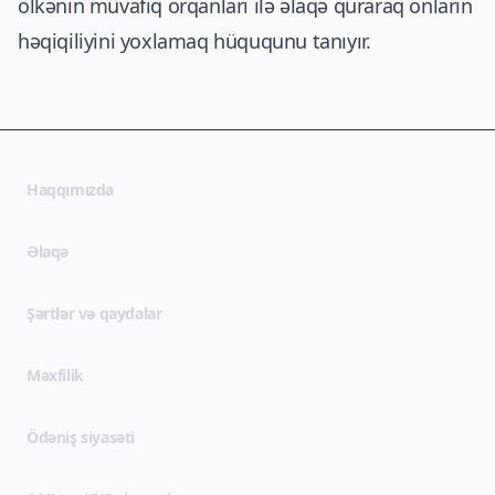
ölkənin müvafiq orqanları ilə əlaqə quraraq onların
həqiqiliyini yoxlamaq hüququnu tanıyır.
Haqqımızda
Əlaqə
(opens in new tab)
Şərtlər və qaydalar
(opens in new tab)
Məxfilik
Ödəniş siyasəti