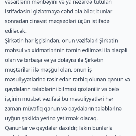
vəsaitlərin mənbəyini və ya nəzərdə tutulan
istifadəsini gizlətməyə cəhd ola bilər, bunlar
sonradan cinayət məqsədləri üçün istifadə
ediləcək.
Şirkətin hər işçisindən, onun vəzifələri Şirkətin
məhsul və xidmətlərinin təmin edilməsi ilə əlaqəli
olan və birbaşa və ya dolayısı ilə Şirkətin
müştəriləri ilə məşğul olan, onun iş
məsuliyyətlərinə təsir edən tətbiq olunan qanun və
qaydaların tələblərini bilməsi gözlənilir və belə
işçinin müsbət vəzifəsi bu məsuliyyətləri hər
zaman müvafiq qanun və qaydaların tələblərinə
uyğun şəkildə yerinə yetirmək olacaq.
Qanunlar və qaydalar daxildir, lakin bunlarla