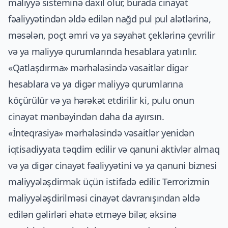
maliyyə sisteminə daxil olur, burada cinayət
fəaliyyətindən əldə edilən nağd pul pul alətlərinə,
məsələn, poçt əmri və ya səyahət çeklərinə çevrilir
və ya maliyyə qurumlarında hesablara yatırılır.
«Qatlaşdırma» mərhələsində vəsaitlər digər
hesablara və ya digər maliyyə qurumlarına
köçürülür və ya hərəkət etdirilir ki, pulu onun
cinayət mənbəyindən daha da ayırsın.
«İnteqrasiya» mərhələsində vəsaitlər yenidən
iqtisadiyyata təqdim edilir və qanuni aktivlər almaq
və ya digər cinayət fəaliyyətini və ya qanuni biznesi
maliyyələşdirmək üçün istifadə edilir. Terrorizmin
maliyyələşdirilməsi cinayət davranışından əldə
edilən gəlirləri əhatə etməyə bilər, əksinə