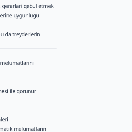
 qerarlari qebul etmek
blerine uygunlugu
u da treyderlerin
e melumatlarini
esi ile qorunur
leri
omatik melumatlarin