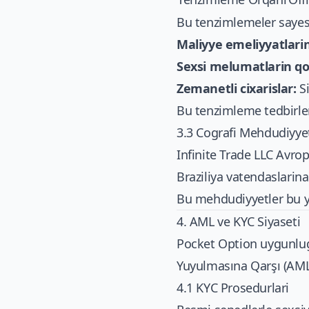
Bu tenzimlemeler sayesi
Maliyye emeliyyatlarini
Sexsi melumatlarin q
Zemanetli cixarislar:
Si
Bu tenzimleme tedbirleri
3.3 Cografi Mehdudiyye
Infinite Trade LLC Avropa
Braziliya vatendaslarin
Bu mehdudiyyetler bu y
4. AML ve KYC Siyaseti
Pocket Option uygunlug
Yuyulmasına Qarşı (AML) 
4.1 KYC Prosedurlari