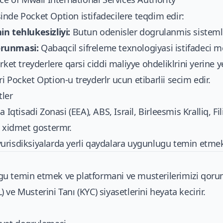
nde Pocket Option istifadecilere teqdim edir:
n tehlukesizliyi:
Butun odenisler dogrulanmis sisteml
orunmasi:
Qabaqcil sifreleme texnologiyasi istifadeci 
rket treyderlere qarsi ciddi maliyye ohdeliklrini yerine ye
 Pocket Option-u treyderlr ucun etibarlii secim edir.
tler
 Iqtisadi Zonasi (EEA), ABS, Israil, Birleesmis Kralliq, Fi
a xidmet gostermr.
urisdiksiyalarda yerli qaydalara uygunlugu temin etm
u temin etmek ve platformani ve musterilerimizi qorum
ve Musterini Tanı (KYC) siyasetlerini heyata kecirir.