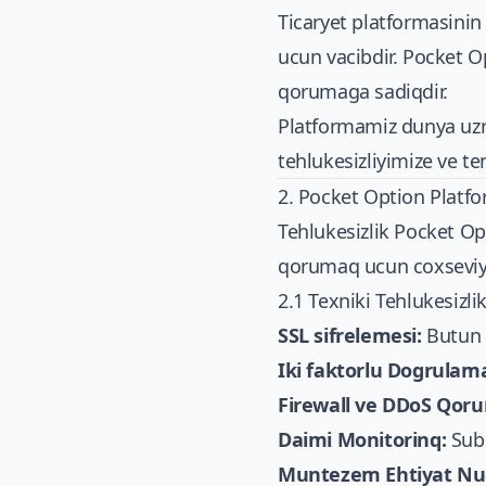
Ticaryet platformasini
ucun vacibdir. Pocket O
qorumaga sadiqdir.
Platformamiz dunya uzre
tehlukesizliyimize ve t
2. Pocket Option Platf
Tehlukesizlik Pocket Opt
qorumaq ucun coxseviyyel
2.1 Texniki Tehlukesizlik
SSL sifrelemesi:
Butun e
Iki faktorlu Dogrulama
Firewall ve DDoS Qoru
Daimi Monitorinq:
Subh
Muntezem Ehtiyat Nu