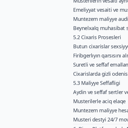
Musterilerin vesaiti ayr
Emeliyyat vesaiti ve mu
Muntezem maliyye audit
Beynelxalq muhasibat s
5.2 Cixaris Prosesleri
Butun cixarislar sexsiy
Firibgerlıyın qarsısını
Suretli ve seffaf emall
Cixarislarda gizli oden
5.3 Maliyye Seffafligi
Aydin ve seffaf sertler 
Musterilerle aciq elaqe
Muntezem maliyye hesa
Musteri destyi 24/7 m