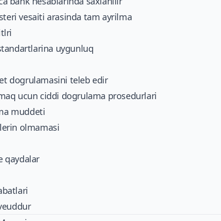
ica bank hesablarinda saxlanilir
steri vesaiti arasinda tam ayrilma
lri
tandartlarina uygunluq
yet dogrulamasini teleb edir
 almaq ucun ciddi dogrulama prosedurlari
ama muddeti
islerin olmamasi
ve qaydalar
batlari
oveuddur