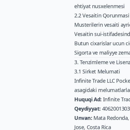
ehtiyat nusxelenmesi
2.2 Vesaitin Qorunmasi
Musterilerin vesaiti ayr
Vesaitin sui-istifadesi
Butun cixarislar ucun c
Sigorta ve maliyye zema
3. Tenzimleme ve Lisenz
3.1 Sirket Melumati
Infinite Trade LLC Pocke
asagidaki melumatlarla
Huquqi Ad:
Infinite Tra
Qeydiyyat:
4062001303
Unvan:
Mata Redonda, N
Jose, Costa Rica