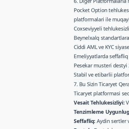
6. Diger Platformalarla
Pocket Option tehlukesiz
platformalari ile muqay
Coxseviyyeli tehlukesizli
Beynelxalq standartlar
Ciddi AML ve KYC siyase
Emeliyyatlarda seffafliq
Pesekar musteri destyi 
Stabil ve etibarlii platf
7. Bu Sizin Ticaryet Qe
Ticaryet platformasi se
Vesait Tehlukesizliyi:
V
Tenzimleme Uygunlug
Seffafliq:
Aydin sertler 