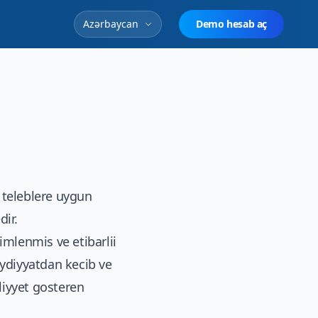
Azərbaycan
Demo hesab aç
 teleblere uygun
dir.
mlenmis ve etibarlii
eydiyyatdan kecib ve
liyyet gosteren