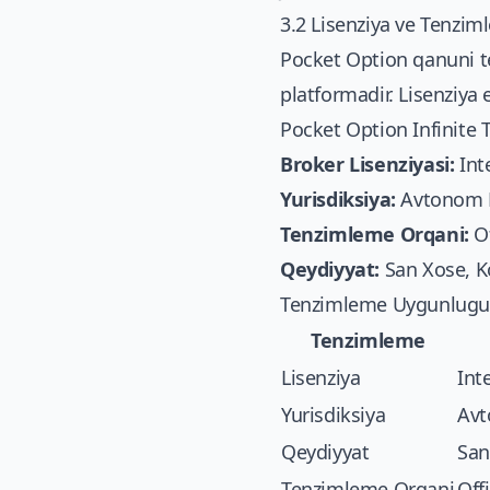
3.2 Lisenziya ve Tenzi
Pocket Option qanuni t
platformadir. Lisenziya 
Pocket Option Infinite 
Broker Lisenziyasi:
Int
Yurisdiksiya:
Avtonom Mw
Tenzimleme Orqani:
Of
Qeydiyyat:
San Xose, K
Tenzimleme Uygunlugu
Tenzimleme
Lisenziya
Int
Yurisdiksiya
Avt
Qeydiyyat
San
Tenzimleme Orqani
Off