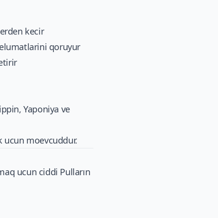
erden kecir
melumatlarini qoruyur
tirir
lippin, Yaponiya ve
ek ucun moevcuddur.
aq ucun ciddi Pulların