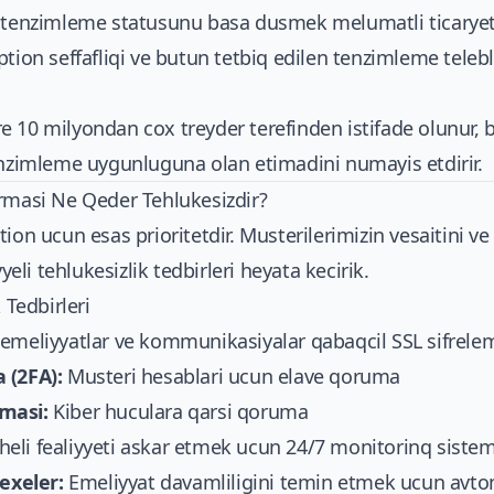
n tenzimleme statusunu basa dusmek melumatli ticaryet
ption seffafliqi ve butun tetbiq edilen tenzimleme tele
 10 milyondan cox treyder terefinden istifade olunur, b
enzimleme uygunluguna olan etimadini numayis etdirir.
ormasi Ne Qeder Tehlukesizdir?
ion ucun esas prioritetdir. Musterilerimizin vesaitini v
i tehlukesizlik tedbirleri heyata kecirik.
 Tedbirleri
meliyyatlar ve kommunikasiyalar qabaqcil SSL sifrelem
 (2FA):
Musteri hesablari ucun elave qoruma
masi:
Kiber huculara qarsi qoruma
eli fealiyyeti askar etmek ucun 24/7 monitorinq sistem
exeler:
Emeliyyat davamliligini temin etmek ucun avt