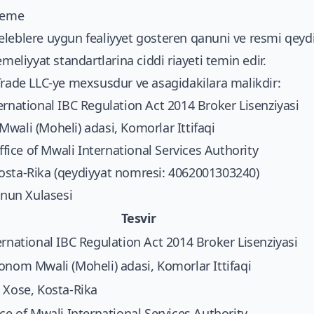
mleme
eleblere uygun fealiyyet gosteren qanuni ve resmi qey
emeliyyat standartlarina ciddi riayeti temin edir.
Trade LLC-ye mexsusdur ve asagidakilara malikdir:
ernational IBC Regulation Act 2014 Broker Lisenziyasi
ali (Moheli) adasi, Komorlar Ittifaqi
fice of Mwali International Services Authority
osta-Rika (qeydiyyat nomresi: 4062001303240)
nun Xulasesi
Tesvir
ernational IBC Regulation Act 2014 Broker Lisenziyasi
onom Mwali (Moheli) adasi, Komorlar Ittifaqi
 Xose, Kosta-Rika
ice of Mwali International Services Authority