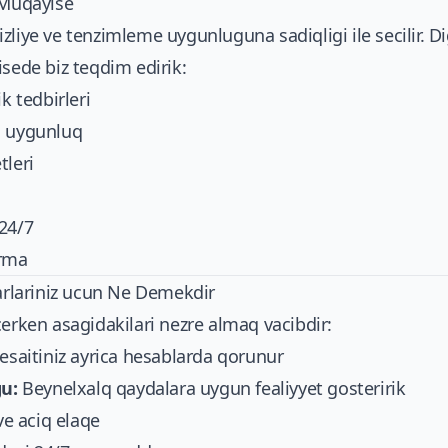
 Muqayise
liye ve tenzimleme uygunluguna sadiqligi ile secilir. Di
isede biz teqdim edirik:
k tedbirleri
a uygunluq
tleri
24/7
orma
rarlariniz ucun Ne Demekdir
cerken asagidakilari nezre almaq vacibdir:
esaitiniz ayrica hesablarda qorunur
u:
Beynelxalq qaydalara uygun fealiyyet gosteririk
ve aciq elaqe