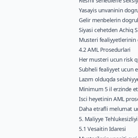
Resmi senedlerle sexsi
Yasayis unvaninin dogr
Gelir menbelerin dogru
Siyasi cehetden Achiq S
Musteri fealiyyetlerini
4.2 AML Prosedurlari
Her musteri ucun risk 
Subheli fealiyyet ucun 
Lazım olduqda selahiyye
Minimum 5 il erzinde et
Isci heyetinin AML pro
Daha etrafli melumat 
5. Maliyye Tehlukesizli
5.1 Vesaitin Idaresi