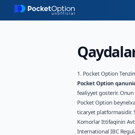
Skip to main content
Qaydalar
1. Pocket Option Tenzi
Pocket Option qanunid
fealiyyet gosterir. Onun 
Pocket Option beynelxal
ticaryet platformasidir.
Komorlar Ittifaqinin Av
International IBC Regula