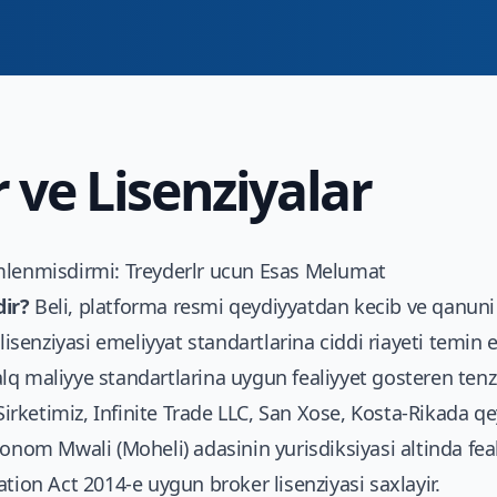
 ve Lisenziyalar
mlenmisdirmi: Treyderlr ucun Esas Melumat
ir?
Beli, platforma resmi qeydiyyatdan kecib ve qanuni
lisenziyasi emeliyyat standartlarina ciddi riayeti temin e
q maliyye standartlarina uygun fealiyyet gosteren tenzi
 Sirketimiz, Infinite Trade LLC, San Xose, Kosta-Rikada q
tonom Mwali (Moheli) adasinin yurisdiksiyasi altinda fea
tion Act 2014-e uygun broker lisenziyasi saxlayir.