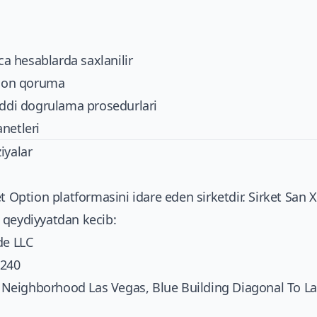
ica hesablarda saxlanilir
ndon qoruma
iddi dogrulama prosedurlari
netleri
iyalar
t Option platformasini idare eden sirketdir. Sirket San 
 qeydiyyatdan kecib:
de LLC
240
eighborhood Las Vegas, Blue Building Diagonal To La 