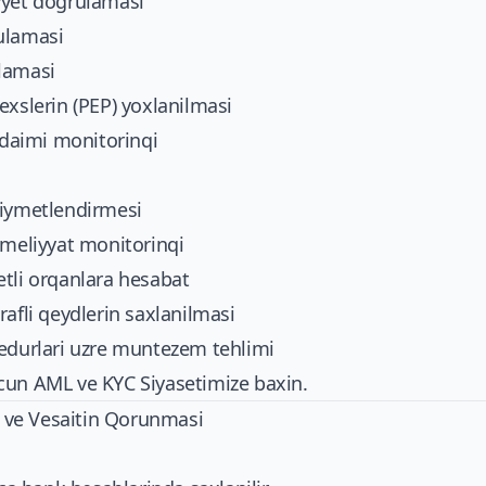
yyet dogrulamasi
ulamasi
lamasi
exslerin (PEP) yoxlanilmasi
n daimi monitorinqi
qiymetlendirmesi
emeliyyat monitorinqi
tli orqanlara hesabat
rafli qeydlerin saxlanilmasi
sedurlari uzre muntezem tehlimi
ucun
AML ve KYC Siyasetimize
baxin.
yi ve Vesaitin Qorunmasi