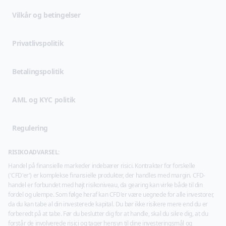
(opens in new tab)
Vilkår og betingelser
(opens in new tab)
Privatlivspolitik
Betalingspolitik
AML og KYC politik
Regulering
RISIKOADVARSEL:
Handel på finansielle markeder indebærer risici. Kontrakter for forskelle
('CFD'er') er komplekse finansielle produkter, der handles med margin. CFD-
handel er forbundet med højt risikoniveau, da gearing kan virke både til din
fordel og ulempe. Som følge heraf kan CFD'er være uegnede for alle investorer,
da du kan tabe al din investerede kapital. Du bør ikke risikere mere end du er
forberedt på at tabe. Før du beslutter dig for at handle, skal du sikre dig, at du
forstår de involverede risici og tager hensyn til dine investeringsmål og