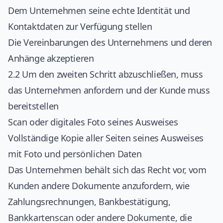
Dem Unternehmen seine echte Identität und
Kontaktdaten zur Verfügung stellen
Die Vereinbarungen des Unternehmens und deren
Anhänge akzeptieren
2.2 Um den zweiten Schritt abzuschließen, muss
das Unternehmen anfordern und der Kunde muss
bereitstellen
Scan oder digitales Foto seines Ausweises
Vollständige Kopie aller Seiten seines Ausweises
mit Foto und persönlichen Daten
Das Unternehmen behält sich das Recht vor, vom
Kunden andere Dokumente anzufordern, wie
Zahlungsrechnungen, Bankbestätigung,
Bankkartenscan oder andere Dokumente, die