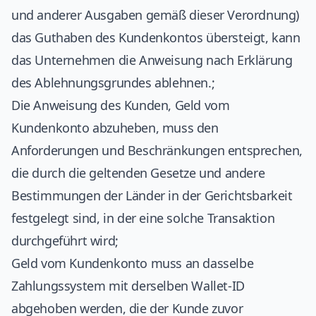
und anderer Ausgaben gemäß dieser Verordnung)
das Guthaben des Kundenkontos übersteigt, kann
das Unternehmen die Anweisung nach Erklärung
des Ablehnungsgrundes ablehnen.;
Die Anweisung des Kunden, Geld vom
Kundenkonto abzuheben, muss den
Anforderungen und Beschränkungen entsprechen,
die durch die geltenden Gesetze und andere
Bestimmungen der Länder in der Gerichtsbarkeit
festgelegt sind, in der eine solche Transaktion
durchgeführt wird;
Geld vom Kundenkonto muss an dasselbe
Zahlungssystem mit derselben Wallet-ID
abgehoben werden, die der Kunde zuvor