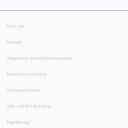
Über uns
Kontakt
(opens in new tab)
Allgemeine Geschäftsbedingungen
(opens in new tab)
Datenschutzrichtlinie
Zahlungsrichtlinie
AML und KYC-Richtlinie
Regulierung