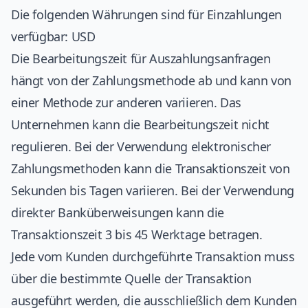
Die folgenden Währungen sind für Einzahlungen
verfügbar: USD
Die Bearbeitungszeit für Auszahlungsanfragen
hängt von der Zahlungsmethode ab und kann von
einer Methode zur anderen variieren. Das
Unternehmen kann die Bearbeitungszeit nicht
regulieren. Bei der Verwendung elektronischer
Zahlungsmethoden kann die Transaktionszeit von
Sekunden bis Tagen variieren. Bei der Verwendung
direkter Banküberweisungen kann die
Transaktionszeit 3 bis 45 Werktage betragen.
Jede vom Kunden durchgeführte Transaktion muss
über die bestimmte Quelle der Transaktion
ausgeführt werden, die ausschließlich dem Kunden