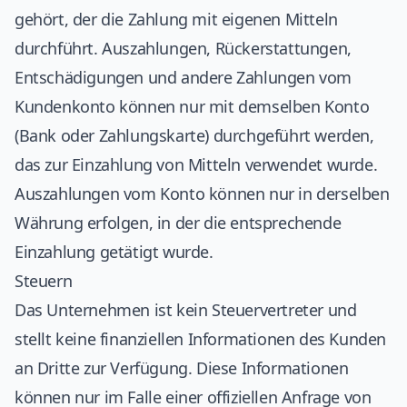
gehört, der die Zahlung mit eigenen Mitteln
durchführt. Auszahlungen, Rückerstattungen,
Entschädigungen und andere Zahlungen vom
Kundenkonto können nur mit demselben Konto
(Bank oder Zahlungskarte) durchgeführt werden,
das zur Einzahlung von Mitteln verwendet wurde.
Auszahlungen vom Konto können nur in derselben
Währung erfolgen, in der die entsprechende
Einzahlung getätigt wurde.
Steuern
Das Unternehmen ist kein Steuervertreter und
stellt keine finanziellen Informationen des Kunden
an Dritte zur Verfügung. Diese Informationen
können nur im Falle einer offiziellen Anfrage von