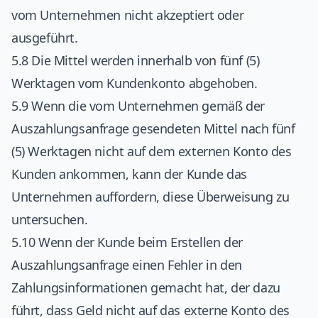
vom Unternehmen nicht akzeptiert oder
ausgeführt.
5.8 Die Mittel werden innerhalb von fünf (5)
Werktagen vom Kundenkonto abgehoben.
5.9 Wenn die vom Unternehmen gemäß der
Auszahlungsanfrage gesendeten Mittel nach fünf
(5) Werktagen nicht auf dem externen Konto des
Kunden ankommen, kann der Kunde das
Unternehmen auffordern, diese Überweisung zu
untersuchen.
5.10 Wenn der Kunde beim Erstellen der
Auszahlungsanfrage einen Fehler in den
Zahlungsinformationen gemacht hat, der dazu
führt, dass Geld nicht auf das externe Konto des