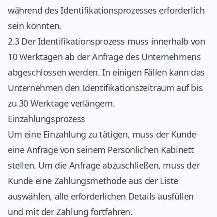
während des Identifikationsprozesses erforderlich
sein könnten.
2.3 Der Identifikationsprozess muss innerhalb von
10 Werktagen ab der Anfrage des Unternehmens
abgeschlossen werden. In einigen Fällen kann das
Unternehmen den Identifikationszeitraum auf bis
zu 30 Werktage verlängern.
Einzahlungsprozess
Um eine Einzahlung zu tätigen, muss der Kunde
eine Anfrage von seinem Persönlichen Kabinett
stellen. Um die Anfrage abzuschließen, muss der
Kunde eine Zahlungsmethode aus der Liste
auswählen, alle erforderlichen Details ausfüllen
und mit der Zahlung fortfahren.