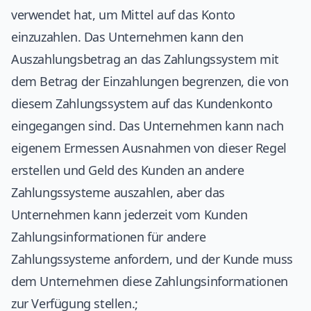
verwendet hat, um Mittel auf das Konto
einzuzahlen. Das Unternehmen kann den
Auszahlungsbetrag an das Zahlungssystem mit
dem Betrag der Einzahlungen begrenzen, die von
diesem Zahlungssystem auf das Kundenkonto
eingegangen sind. Das Unternehmen kann nach
eigenem Ermessen Ausnahmen von dieser Regel
erstellen und Geld des Kunden an andere
Zahlungssysteme auszahlen, aber das
Unternehmen kann jederzeit vom Kunden
Zahlungsinformationen für andere
Zahlungssysteme anfordern, und der Kunde muss
dem Unternehmen diese Zahlungsinformationen
zur Verfügung stellen.;