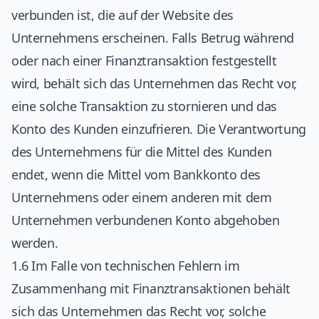
verbunden ist, die auf der Website des
Unternehmens erscheinen. Falls Betrug während
oder nach einer Finanztransaktion festgestellt
wird, behält sich das Unternehmen das Recht vor,
eine solche Transaktion zu stornieren und das
Konto des Kunden einzufrieren. Die Verantwortung
des Unternehmens für die Mittel des Kunden
endet, wenn die Mittel vom Bankkonto des
Unternehmens oder einem anderen mit dem
Unternehmen verbundenen Konto abgehoben
werden.
1.6 Im Falle von technischen Fehlern im
Zusammenhang mit Finanztransaktionen behält
sich das Unternehmen das Recht vor, solche