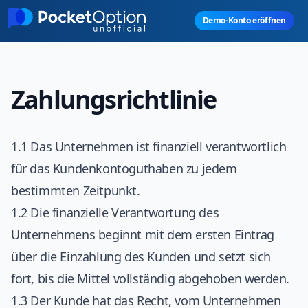
Skip to main content
Demo-Konto eröffnen
Zahlungsrichtlinie
1.1 Das Unternehmen ist finanziell verantwortlich
für das Kundenkontoguthaben zu jedem
bestimmten Zeitpunkt.
1.2 Die finanzielle Verantwortung des
Unternehmens beginnt mit dem ersten Eintrag
über die Einzahlung des Kunden und setzt sich
fort, bis die Mittel vollständig abgehoben werden.
1.3 Der Kunde hat das Recht, vom Unternehmen