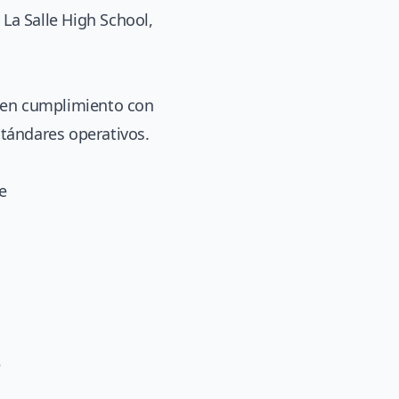
La Salle High School,
a en cumplimiento con
stándares operativos.
e
e