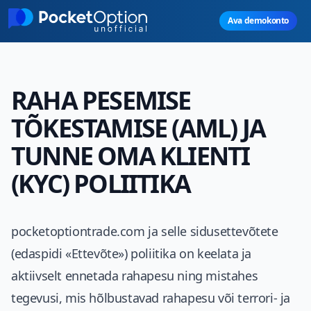
Skip to main content
Ava demokonto
RAHA PESEMISE
TÕKESTAMISE (AML) JA
TUNNE OMA KLIENTI
(KYC) POLIITIKA
pocketoptiontrade.com ja selle sidusettevõtete
(edaspidi «Ettevõte») poliitika on keelata ja
aktiivselt ennetada rahapesu ning mistahes
tegevusi, mis hõlbustavad rahapesu või terrori- ja