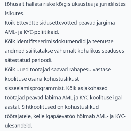
tõhusalt hallata riske kõigis üksustes ja juriidilistes
isikutes.
Kõik Ettevõtte sidusettevõtted peavad järgima
AML- ja KYC-poliitikaid.
Kõik identifitseerimisdokumendid ja teenuste
andmed säilitatakse vähemalt kohalikus seaduses
sätestatud perioodi.
Kõik uued töötajad saavad rahapesu vastase
koolituse osana kohustuslikust
sisseelamisprogrammist. Kõik asjakohased
töötajad peavad läbima AML ja KYC koolituse igal
aastal. Sihtkoolitused on kohustuslikud
töötajatele, kelle igapäevatöö hõlmab AML- ja KYC-
ülesandeid.