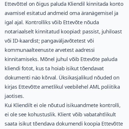
Ettevõttel on õigus paluda Kliendil kinnitada konto
avamisel esitatud andmeid oma äranägemisel ja
igal ajal. Kontrolliks võib Ettevõte nõuda
notariaalselt kinnitatud koopiad: passist, juhiloast
või ID-kaardist; pangaväljavõtetest või
kommunaalteenuste arvetest aadressi
kinnitamiseks. Mõnel juhul võib Ettevõte paluda
kliendi fotot, kus ta hoiab isikut tõendavat
dokumenti näo kõrval. Üksikasjalikud nõuded on
kirjas Ettevõtte ametlikul veebilehel AML poliitika
jaotises.
Kui Kliendilt ei ole nõutud isikuandmete kontrolli,
ei ole see kohustuslik. Klient võib vabatahtlikult
saata isikut tõendava dokumendi koopia Ettevõtte