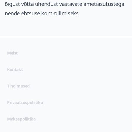
õigust võtta ühendust vastavate ametiasutustega
nende ehtsuse kontrollimiseks.
Meist
Kontakt
(opens in new tab)
Tingimused
(opens in new tab)
Privaatsuspoliitika
Maksepoliitika