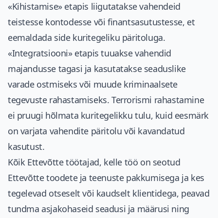
«Kihistamise» etapis liigutatakse vahendeid
teistesse kontodesse või finantsasutustesse, et
eemaldada side kuritegeliku päritoluga.
«Integratsiooni» etapis tuuakse vahendid
majandusse tagasi ja kasutatakse seaduslike
varade ostmiseks või muude kriminaalsete
tegevuste rahastamiseks. Terrorismi rahastamine
ei pruugi hõlmata kuritegelikku tulu, kuid eesmärk
on varjata vahendite päritolu või kavandatud
kasutust.
Kõik Ettevõtte töötajad, kelle töö on seotud
Ettevõtte toodete ja teenuste pakkumisega ja kes
tegelevad otseselt või kaudselt klientidega, peavad
tundma asjakohaseid seadusi ja määrusi ning