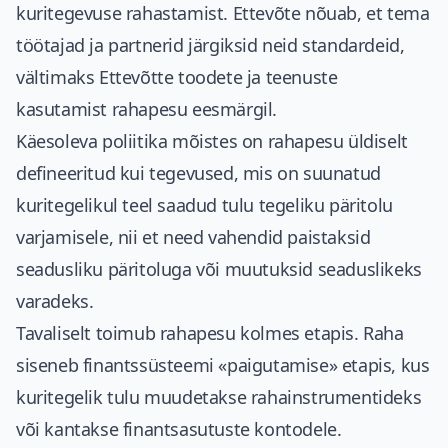
kuritegevuse rahastamist. Ettevõte nõuab, et tema
töötajad ja partnerid järgiksid neid standardeid,
vältimaks Ettevõtte toodete ja teenuste
kasutamist rahapesu eesmärgil.
Käesoleva poliitika mõistes on rahapesu üldiselt
defineeritud kui tegevused, mis on suunatud
kuritegelikul teel saadud tulu tegeliku päritolu
varjamisele, nii et need vahendid paistaksid
seadusliku päritoluga või muutuksid seaduslikeks
varadeks.
Tavaliselt toimub rahapesu kolmes etapis. Raha
siseneb finantssüsteemi «paigutamise» etapis, kus
kuritegelik tulu muudetakse rahainstrumentideks
või kantakse finantsasutuste kontodele.