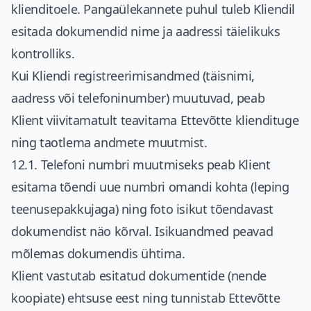
klienditoele. Pangaülekannete puhul tuleb Kliendil
esitada dokumendid nime ja aadressi täielikuks
kontrolliks.
Kui Kliendi registreerimisandmed (täisnimi,
aadress või telefoninumber) muutuvad, peab
Klient viivitamatult teavitama Ettevõtte kliendituge
ning taotlema andmete muutmist.
12.1. Telefoni numbri muutmiseks peab Klient
esitama tõendi uue numbri omandi kohta (leping
teenusepakkujaga) ning foto isikut tõendavast
dokumendist näo kõrval. Isikuandmed peavad
mõlemas dokumendis ühtima.
Klient vastutab esitatud dokumentide (nende
koopiate) ehtsuse eest ning tunnistab Ettevõtte