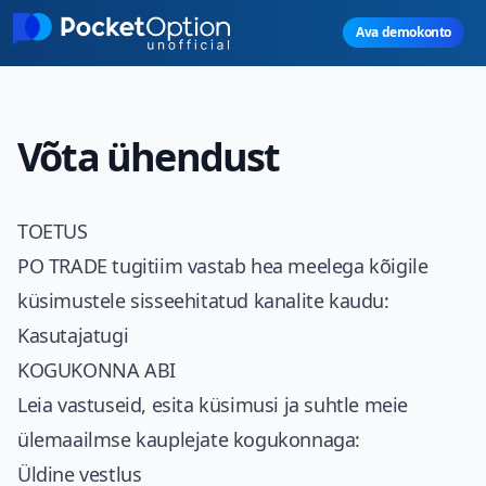
Skip to main content
Ava demokonto
Võta ühendust
TOETUS
PO TRADE
tugitiim vastab hea meelega kõigile
küsimustele sisseehitatud kanalite kaudu:
Kasutajatugi
KOGUKONNA ABI
Leia vastuseid, esita küsimusi ja suhtle meie
ülemaailmse kauplejate kogukonnaga:
Üldine vestlus