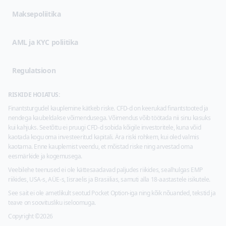
Maksepoliitika
AML ja KYC poliitika
Regulatsioon
RISKIDE HOIATUS:
Finantsturgudel kauplemine kätkeb riske. CFD-d on keerukad finantstooted ja
nendega kaubeldakse võimendusega. Võimendus võib töötada nii sinu kasuks
kui kahjuks. Seetõttu ei pruugi CFD-d sobida kõigile investoritele, kuna võid
kaotada kogu oma investeeritud kapitali. Ära riski rohkem, kui oled valmis
kaotama. Enne kauplemist veendu, et mõistad riske ning arvestad oma
eesmärkide ja kogemusega.
Veebilehe teenused ei ole kättesaadavad paljudes riikides, sealhulgas EMP
riikides, USA-s, AÜE-s, Iisraelis ja Brasiilias, samuti alla 18-aastastele isikutele.
See sait ei ole ametlikult seotud Pocket Option-iga ning kõik nõuanded, tekstid ja
teave on soovitusliku iseloomuga.
Copyright ©2026