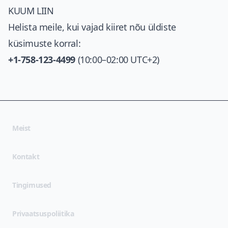
KUUM LIIN
Helista meile, kui vajad kiiret nõu üldiste
küsimuste korral:
+1-758-123-4499
(10:00–02:00 UTC+2)
Meist
Kontakt
(opens in new tab)
Tingimused
(opens in new tab)
Privaatsuspoliitika