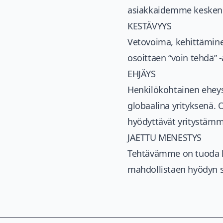
asiakkaidemme kesken o
KESTÄVYYS
Vetovoima, kehittämine
osoittaen “voin tehdä” 
EHJÄYS
Henkilökohtainen eheys
globaalina yrityksenä. 
hyödyttävät yritystämme
JAETTU MENESTYS
Tehtävämme on tuoda he
mahdollistaen hyödyn s