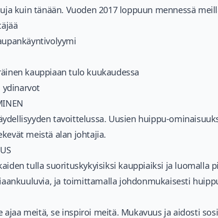
ttuja kuin tänään. Vuoden 2017 loppuun mennessä meillä
täjää
kaupankäyntivolyymi
räinen kauppiaan tulo kuukaudessa
ydinarvot
MINEN
ydellisyyden tavoittelussa. Uusien huippu-ominaisuuks
kevät meistä alan johtajia.
UUS
iden tulla suorituskykyisiksi kauppiaiksi ja luomalla pi
siaankuuluvia, ja toimittamalla johdonmukaisesti huipp
ajaa meitä, se inspiroi meitä. Mukavuus ja aidosti sos