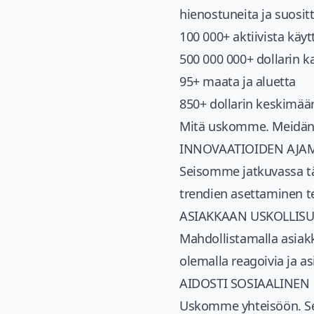
hienostuneita ja suosi
100 000+ aktiivista käyt
500 000 000+ dollarin 
95+ maata ja aluetta
850+ dollarin keskimää
Mitä uskomme. Meidän 
INNOVAATIOIDEN AJA
Seisomme jatkuvassa tä
trendien asettaminen te
ASIAKKAAN USKOLLIS
Mahdollistamalla asiakka
olemalla reagoivia ja a
AIDOSTI SOSIAALINEN
Uskomme yhteisöön. Se 