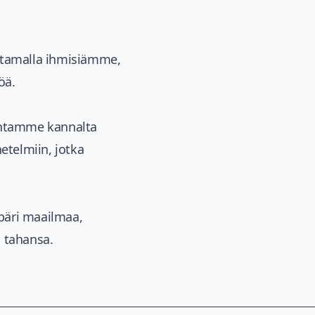
stamalla ihmisiämme,
öä.
intamme kannalta
etelmiin, jotka
päri maailmaa,
 tahansa.