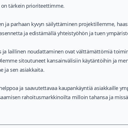
n tärkein prioriteettimme.
n ja parhaan kyvyn säilyttäminen projektillemme, haa
-asennetta ja edistämällä yhteistyöhön ja tuen ympärist
 ja laillinen noudattaminen ovat välttämättömiä toim
Olemme sitoutuneet kansainvälisiin käytäntöihin ja men
 ja sen asiakkaita.
lppoa ja saavutettavaa kaupankäyntiä asiakkaille ym
aamisen rahoitusmarkkinoilta milloin tahansa ja missä