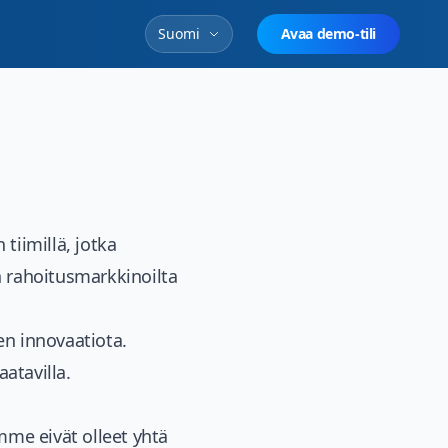
Suomi
Avaa demo-tili
tiimillä, jotka
n rahoitusmarkkinoilta
n innovaatiota.
atavilla.
me eivät olleet yhtä