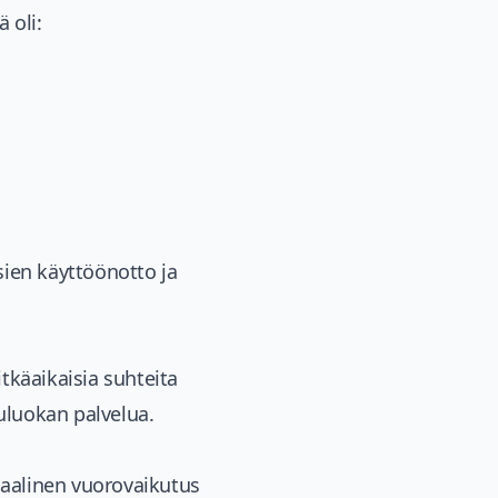
 oli:
ien käyttöönotto ja
tkäaikaisia suhteita
uluokan palvelua.
iaalinen vuorovaikutus