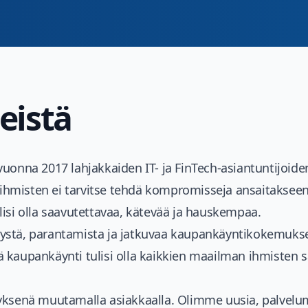
eistä
vuonna 2017 lahjakkaiden IT- ja FinTech-asiantuntijoiden 
ä ihmisten ei tarvitse tehdä kompromisseja ansaitaksee
isi olla saavutettavaa, kätevää ja hauskempaa.
stä, parantamista ja jatkuvaa kaupankäyntikokemukse
kaupankäynti tulisi olla kaikkien maailman ihmisten sa
yksenä muutamalla asiakkaalla. Olimme uusia, palvelum