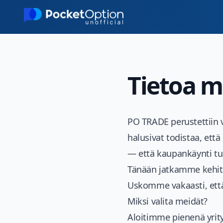
Skip to main content
Tietoa m
PO TRADE
perustettiin 
halusivat todistaa, ett
— että kaupankäynti tul
Tänään jatkamme kehity
Uskomme vakaasti, että 
Miksi valita meidät?
Aloitimme pienenä yrit