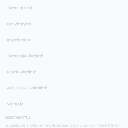
Tietoa meistä
Ota yhteyttä
(opens in new tab)
Käyttöehdot
(opens in new tab)
Tietosuojakäytäntö
Maksukäytäntö
AML ja KYC -käytäntö
Sääntely
RISKIVAROITUS:
Kaupankäynti rahoitusmarkkinoilla sisältää riskejä. Erojen sopimukset ('CFD:t')