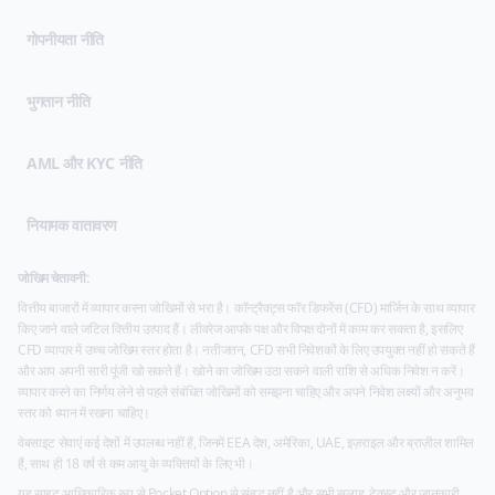
(opens in new tab)
गोपनीयता नीति
भुगतान नीति
AML और KYC नीति
नियामक वातावरण
जोखिम चेतावनी:
वित्तीय बाजारों में व्यापार करना जोखिमों से भरा है। कॉन्ट्रैक्ट्स फॉर डिफरेंस (CFD) मार्जिन के साथ व्यापार
किए जाने वाले जटिल वित्तीय उत्पाद हैं। लीवरेज आपके पक्ष और विपक्ष दोनों में काम कर सकता है, इसलिए
CFD व्यापार में उच्च जोखिम स्तर होता है। नतीजतन, CFD सभी निवेशकों के लिए उपयुक्त नहीं हो सकते हैं
और आप अपनी सारी पूंजी खो सकते हैं। खोने का जोखिम उठा सकने वाली राशि से अधिक निवेश न करें।
व्यापार करने का निर्णय लेने से पहले संबंधित जोखिमों को समझना चाहिए और अपने निवेश लक्ष्यों और अनुभव
स्तर को ध्यान में रखना चाहिए।
वेबसाइट सेवाएं कई देशों में उपलब्ध नहीं हैं, जिनमें EEA देश, अमेरिका, UAE, इज़राइल और ब्राज़ील शामिल
हैं, साथ ही 18 वर्ष से कम आयु के व्यक्तियों के लिए भी।
यह साइट आधिकारिक रूप से Pocket Option से संबद्ध नहीं है और सभी सलाह, टेक्स्ट और जानकारी