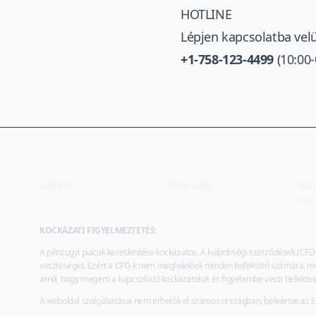
HOTLINE
Lépjen kapcsolatba vel
+1-758-123-4499
(10:00-
Rólunk
Kapcsolat
Felh
felt
KOCKÁZATI FIGYELMEZTETÉS:
A pénzügyi piacok kereskedése kockázatos. A különbségi szerződések (CFD-
veszteséget. Ezért a CFD-k nem megfelelőek minden befektető számára, mer
arról, hogy megérti a kapcsolódó kockázatokat és figyelembe veszi befektetési
A weboldal szolgáltatásai nem érhetők el számos országban, beleértve az EEA