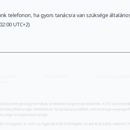
ünk telefonon, ha gyors tanácsra van szüksége általáno
02:00 UTC+2)
(opens in new tab)
asználási
Adatvédelem
Fizetési szabályza
(opens in new tab)
ételek
k) összetett pénzügyi termékek, amelyeket marginon kereskednek. A CFD-k kereskedése
t elveszítheti a teljes befektetését. Ne kockáztassa többet, mint amennyit megenge
 céljait és tapasztalati szintjét
 országokat, az USA-t, az Egyesült Arab Emírségeket, Izraelt és Brazíliát, valamint 1