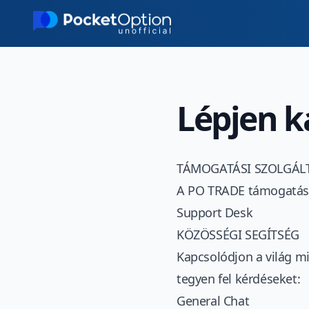
Skip to main content
Lépjen k
TÁMOGATÁSI SZOLGÁL
A
PO TRADE
támogatási
Support Desk
KÖZÖSSÉGI SEGÍTSÉG
Kapcsolódjon a világ m
tegyen fel kérdéseket:
General Chat