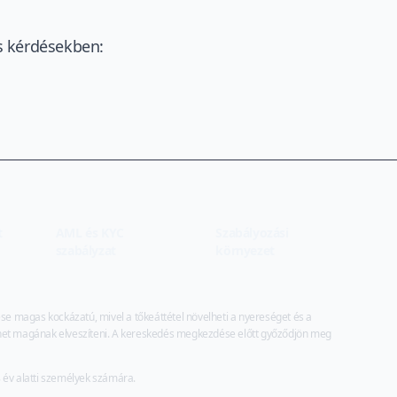
s kérdésekben:
t
AML és KYC
Szabályozási
szabályzat
környezet
 magas kockázatú, mivel a tőkeáttétel növelheti a nyereséget és a
dhet magának elveszíteni. A kereskedés megkezdése előtt győződjön meg
8 év alatti személyek számára.