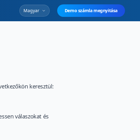
Magyar
Demo számla megnyitása
vetkezőkön keresztül:
essen válaszokat és