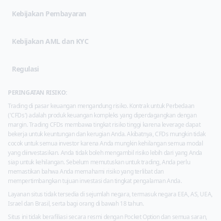
Kebijakan Pembayaran
Kebijakan AML dan KYC
Regulasi
PERINGATAN RISIKO:
Trading di pasar keuangan mengandung risiko. Kontrak untuk Perbedaan
('CFDs') adalah produk keuangan kompleks yang diperdagangkan dengan
margin. Trading CFDs membawa tingkat risiko tinggi karena leverage dapat
bekerja untuk keuntungan dan kerugian Anda. Akibatnya, CFDs mungkin tidak
cocok untuk semua investor karena Anda mungkin kehilangan semua modal
yang diinvestasikan. Anda tidak boleh mengambil risiko lebih dari yang Anda
siap untuk kehilangan. Sebelum memutuskan untuk trading, Anda perlu
memastikan bahwa Anda memahami risiko yang terlibat dan
mempertimbangkan tujuan investasi dan tingkat pengalaman Anda.
Layanan situs tidak tersedia di sejumlah negara, termasuk negara EEA, AS, UEA,
Israel dan Brasil, serta bagi orang di bawah 18 tahun.
Situs ini tidak berafiliasi secara resmi dengan Pocket Option dan semua saran,