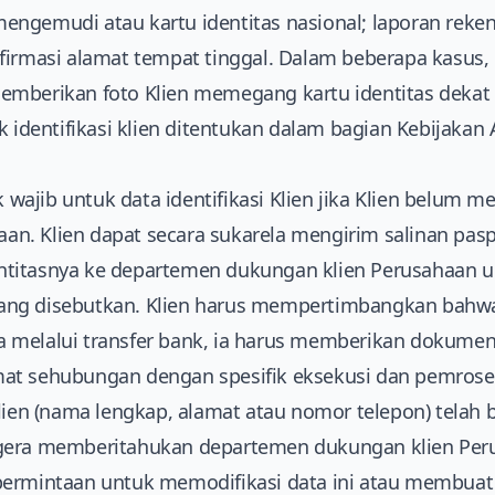
n mengemudi atau kartu identitas nasional; laporan reke
firmasi alamat tempat tinggal. Dalam beberapa kasus,
emberikan foto Klien memegang kartu identitas dekat
k identifikasi klien ditentukan dalam bagian Kebijakan
ak wajib untuk data identifikasi Klien jika Klien belum
haan. Klien dapat secara sukarela mengirim salinan pa
titasnya ke departemen dukungan klien Perusahaan 
i yang disebutkan. Klien harus mempertimbangkan bahw
melalui transfer bank, ia harus memberikan dokumen 
at sehubungan dengan spesifik eksekusi dan pemroses
lien (nama lengkap, alamat atau nomor telepon) telah 
gera memberitahukan departemen dukungan klien Per
permintaan untuk memodifikasi data ini atau membua