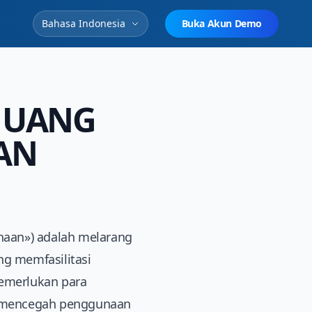
Bahasa Indonesia
Buka Akun Demo
N UANG
AN
ahaan») adalah melarang
ng memfasilitasi
memerlukan para
am mencegah penggunaan