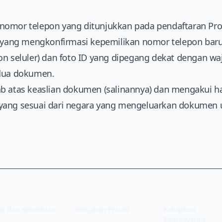
omor telepon yang ditunjukkan pada pendaftaran Profil
ng mengkonfirmasi kepemilikan nomor telepon baru 
n seluler) dan foto ID yang dipegang dekat dengan waj
edua dokumen.
ab atas keaslian dokumen (salinannya) dan mengakui 
yang sesuai dari negara yang mengeluarkan dokumen 
(opens in new tab)
(opens in new tab)
at dan Ketentuan
Kebijakan Privasi
Kebijakan
Pembayaran