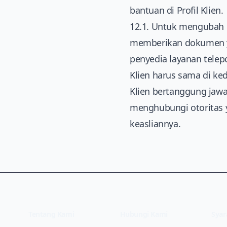
bantuan di Profil Klien.
12.1. Untuk mengubah n
memberikan dokumen ya
penyedia layanan telepo
Klien harus sama di k
Klien bertanggung jaw
menghubungi otoritas 
keasliannya.
Tentang Kami
Hubungi Kami
Syar