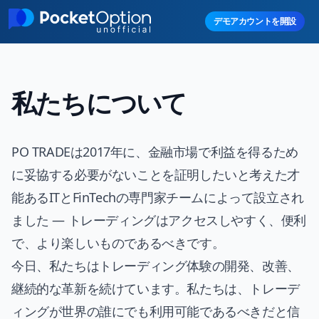
Skip to main content
デモアカウントを開設
私たちについて
PO TRADE
は2017年に、金融市場で利益を得るため
に妥協する必要がないことを証明したいと考えた才
能あるITとFinTechの専門家チームによって設立され
ました — トレーディングはアクセスしやすく、便利
で、より楽しいものであるべきです。
今日、私たちはトレーディング体験の開発、改善、
継続的な革新を続けています。私たちは、トレーデ
ィングが世界の誰にでも利用可能であるべきだと信