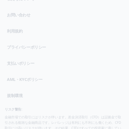
お問い合わせ
(opens in new tab)
利用規約
(opens in new tab)
プライバシーポリシー
支払いポリシー
AML・KYCポリシー
規制環境
リスク警告:
金融市場での取引にはリスクが伴います。差金決済取引（CFD）は証拠金で取
引される複雑な金融商品です。レバレッジは有利にも不利にも働くため、CFD
取引には高いリスクが伴います。その結果、CFDはすべての投資家に適してい