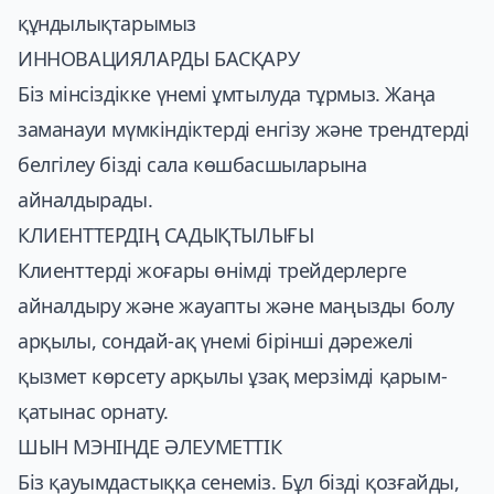
құндылықтарымыз
ИННОВАЦИЯЛАРДЫ БАСҚАРУ
Біз мінсіздікке үнемі ұмтылуда тұрмыз. Жаңа
заманауи мүмкіндіктерді енгізу және трендтерді
белгілеу бізді сала көшбасшыларына
айналдырады.
КЛИЕНТТЕРДІҢ САДЫҚТЫЛЫҒЫ
Клиенттерді жоғары өнімді трейдерлерге
айналдыру және жауапты және маңызды болу
арқылы, сондай-ақ үнемі бірінші дәрежелі
қызмет көрсету арқылы ұзақ мерзімді қарым-
қатынас орнату.
ШЫН МЭНІНДЕ ӘЛЕУМЕТТІК
Біз қауымдастыққа сенеміз. Бұл бізді қозғайды,