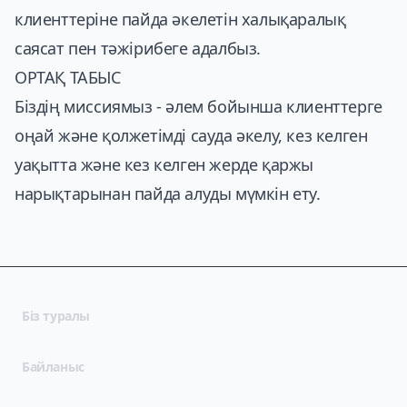
клиенттеріне пайда әкелетін халықаралық
саясат пен тәжірибеге адалбыз.
ОРТАҚ ТАБЫС
Біздің миссиямыз - әлем бойынша клиенттерге
оңай және қолжетімді сауда әкелу, кез келген
уақытта және кез келген жерде қаржы
нарықтарынан пайда алуды мүмкін ету.
Біз туралы
Байланыс