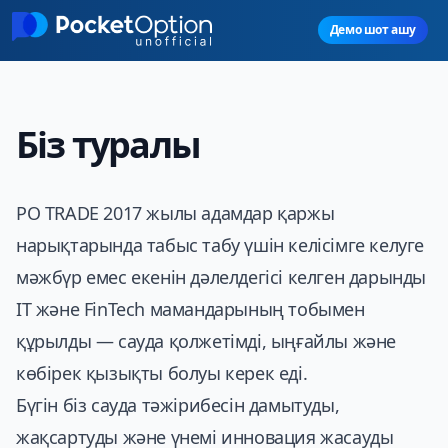
Skip to main content
Демо шот ашу
Біз туралы
PO TRADE
2017 жылы адамдар қаржы
нарықтарында табыс табу үшін келісімге келуге
мәжбүр емес екенін дәлелдегісі келген дарынды
IT және FinTech мамандарының тобымен
құрылды — сауда қолжетімді, ыңғайлы және
көбірек қызықты болуы керек еді.
Бүгін біз сауда тәжірибесін дамытуды,
жақсартуды және үнемі инновация жасауды