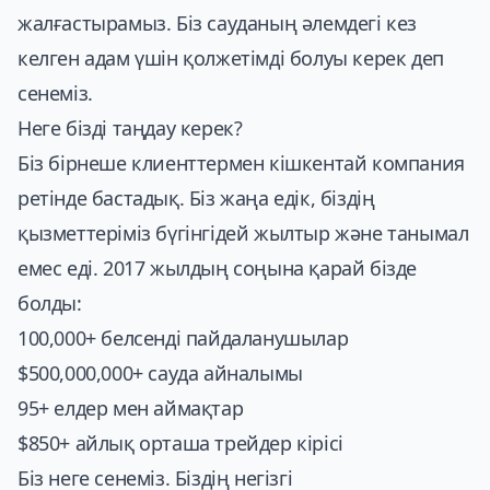
жалғастырамыз. Біз сауданың әлемдегі кез
келген адам үшін қолжетімді болуы керек деп
сенеміз.
Неге бізді таңдау керек?
Біз бірнеше клиенттермен кішкентай компания
ретінде бастадық. Біз жаңа едік, біздің
қызметтеріміз бүгінгідей жылтыр және танымал
емес еді. 2017 жылдың соңына қарай бізде
болды:
100,000+ белсенді пайдаланушылар
$500,000,000+ сауда айналымы
95+ елдер мен аймақтар
$850+ айлық орташа трейдер кірісі
Біз неге сенеміз. Біздің негізгі