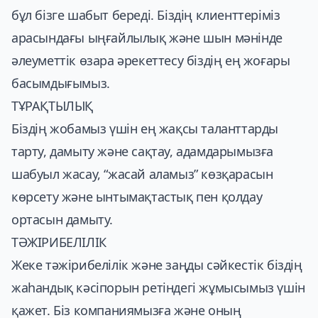
бұл бізге шабыт береді. Біздің клиенттеріміз
арасындағы ыңғайлылық және шын мәнінде
әлеуметтік өзара әрекеттесу біздің ең жоғары
басымдығымыз.
ТҰРАҚТЫЛЫҚ
Біздің жобамыз үшін ең жақсы таланттарды
тарту, дамыту және сақтау, адамдарымызға
шабуыл жасау, “жасай аламыз” көзқарасын
көрсету және ынтымақтастық пен қолдау
ортасын дамыту.
ТӘЖІРИБЕЛІЛІК
Жеке тәжірибелілік және заңды сәйкестік біздің
жаһандық кәсіпорын ретіндегі жұмысымыз үшін
қажет. Біз компаниямызға және оның