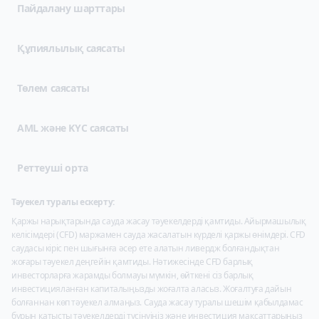
(opens in new tab)
Пайдалану шарттары
(opens in new tab)
Құпиялылық саясаты
Төлем саясаты
AML және KYC саясаты
Реттеуші орта
Тәуекел туралы ескерту:
Қаржы нарықтарында сауда жасау тәуекелдерді қамтиды. Айырмашылық
келісімдері (CFD) маржамен сауда жасалатын күрделі қаржы өнімдері. CFD
саудасы кіріс пен шығынға әсер ете алатын ливердж болғандықтан
жоғары тәуекел деңгейін қамтиды. Нәтижесінде CFD барлық
инвесторларға жарамды болмауы мүмкін, өйткені сіз барлық
инвестицияланған капиталыңызды жоғалта аласыз. Жоғалтуға дайын
болғаннан көп тәуекел алмаңыз. Сауда жасау туралы шешім қабылдамас
бұрын қатысты тәуекелдерді түсінуіңіз және инвестиция мақсаттарыңыз