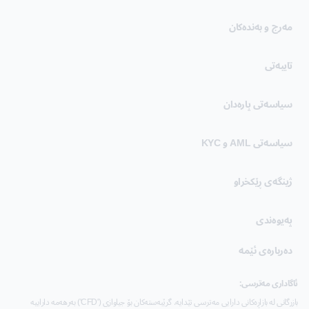
(opens in new tab)
مەرج و بەندەکان
(opens in new tab)
تایبەتی
سیاسەتی پارەدان
سیاسەتی AML و KYC
ژینگەی ڕێکخراو
پەیوەندی
دەربارەی ئێمە
ئاگاداری مەترسی:
بازرگانی لە بازاڕەکانی دارایی مەترسی تێدایە. گرێبەستەکان بۆ جیاوازی ('CFD') بەرهەمە داراییە