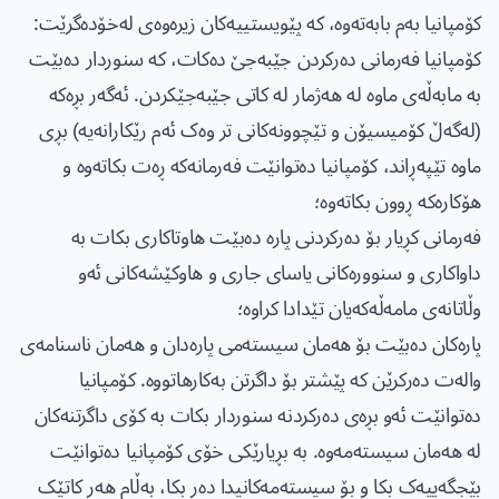
کۆمپانیا بەم بابەتەوە، کە پێویستییەکان زیرەوەی لەخۆدەگرێت:
کۆمپانیا فەرمانی دەرکردن جێبەجێ دەکات، کە سنوردار دەبێت
بە مابەڵەی ماوە لە هەژمار لە کاتی جێبەجێکردن. ئەگەر بڕەکە
(لەگەڵ کۆمیسیۆن و تێچوونەکانی تر وەک ئەم رێکارانەیە) بڕی
ماوە تێپەڕاند، کۆمپانیا دەتوانێت فەرمانەکە ڕەت بکاتەوە و
هۆکارەکە ڕوون بکاتەوە؛
فەرمانی کڕیار بۆ دەرکردنی پارە دەبێت هاوتاکاری بکات بە
داواکاری و سنوورەکانی یاسای جاری و هاوکێشەکانی ئەو
وڵاتانەی مامەڵەکەیان تێدادا کراوە؛
پارەکان دەبێت بۆ هەمان سیستەمی پارەدان و هەمان ناسنامەی
والەت دەرکرێن کە پێشتر بۆ داگرتن بەکارهاتووە. کۆمپانیا
دەتوانێت ئەو بڕەی دەرکردنە سنوردار بکات بە کۆی داگرتنەکان
لە هەمان سیستەمەوە. بە بڕیارێکی خۆی کۆمپانیا دەتوانێت
بێجگەییەک بکا و بۆ سیستەمەکانیدا دەر بکا، بەڵام هەر کاتێک