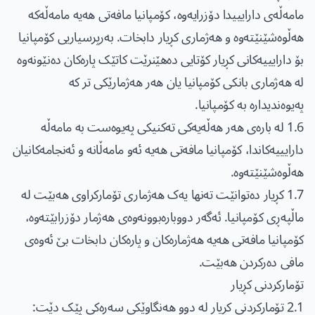
مامەڵەی دارایییدا دۆزرایەوە، کۆمپانیا مافەتی هەیە مامەڵەکە
هەڵوەشێنێتەوە و هەژماری کڕیار دابخات. بەرپرسیاریی کۆمپانیا
بۆ دارایییەکانی کڕیار کۆتایی دەهێنرێت کاتێک پارەکان دەنێونەوە
لە هەژماری بانکی کۆمپانیا یان هەر هەژمارێکی تر کە
پەیوەندیدارە بە کۆمپانیا.
1.6 لە بارەی هەر هەڵەیەکی تەکنیکی پەیوەست بە مامەڵە
دارایییەکاندا، کۆمپانیا مافەتی هەیە ئەو مامەڵانە و ئەنجامەکانیان
هەڵوەشێنێتەوە.
1.7 کڕیار دەتوانێت تەنها یەک هەژماری تۆمارکراوی هەبێت لە
ماڵپەڕی کۆمپانیا. ئەگەر دووبارەبوونەوەی هەژمار دۆزرابێتەوە،
کۆمپانیا مافەتی هەیە هەژمارەکان و پارەکان دابخات بێ ئەوەی
مافی دەرکردن هەبێت.
تۆمارکردنی کڕیار
2.1 تۆمارکردنی کڕیار لە دوو هەنگاوێکی سەرەکی پێک دێت: