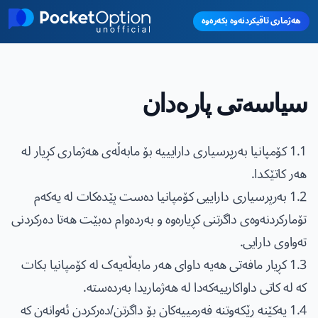
Skip to main conten
هەژماری تاقیکردنەوە بکەرەوە
سیاسەتی پارەدان
1.1 کۆمپانیا بەرپرسیاری دارایییە بۆ مابەڵەی هەژماری کڕیار لە
هەر کاتێکدا.
1.2 بەرپرسیاری داراییی کۆمپانیا دەست پێدەکات لە یەکەم
تۆمارکردنەوەی داگرتنی کڕیارەوە و بەردەوام دەبێت هەتا دەرکردنی
تەواوی دارایی.
1.3 کڕیار مافەتی هەیە داوای هەر مابەڵەیەک لە کۆمپانیا بکات
کە لە کاتی داواکارییەکەدا لە هەژماریدا بەردەستە.
1.4 یەکێنە ڕێکەوتنە فەرمییەکان بۆ داگرتن/دەرکردن ئەوانەن کە