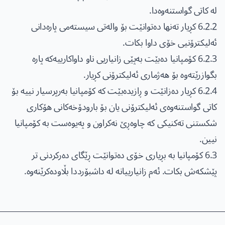
لە کاتی گواستنەوەدا.
6.2.2 کڕیار تەنها دەتوانێت بۆ والەتی سیستەمی پارەدانی
ئەلیکترۆنیی خۆی داوا بکات.
6.2.3 کۆمپانیا دەبێت بەپێی زانیاریی ناو داواکارییەکە پارە
بگوازرێتەوە بۆ هەژماری ئەلیکترۆنی کڕیار.
6.2.4 کڕیار دەزانێت و ڕازیدەبێت کە کۆمپانیا بەرپرسیار نییە بۆ
کاتی گواستنەوەی ئەلیکترۆنی یان بۆ بارودۆخەکانی هۆکاری
شکستنی تەکنیکی کە چاوەڕێ نەکراون و پەیوەست بە کۆمپانیا
نیین.
6.3 کۆمپانیا بە بڕیاری خۆی دەتوانێت ڕێگای دەرکردنی تر
پێشکەش بکات. ئەم زانیارییانە لە داشبۆرددا بڵاودەکرێنەوە.