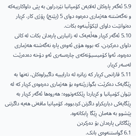
5.9 ئەگەر پارەکان لەلایەن کۆمپانیا نێردراون بە پێی داواکارییەکە
و نەگەشتنە هەژماری دەرەوە دوای 5 (پێنج) ڕۆژی کار، کڕیار
دەتوانێت داوای لێکۆڵینەوە بکات.
5.10 ئەگەر کڕیار هەڵەیەک لە زانیاریی پارەدان بکات لە کاتی
داوای دەرکردن، کە بووە هۆی ئەوەی پارە نەگەشتە هەژماری
دەرەوە، ئەوا کۆمیسیۆنەکەی چارەسەری ئەو دۆخە دەدەرێت
لەسەر کڕیار.
5.11 قازانجی کڕیار کە زیاترە لە دارایییە داگیراوەکان، تەنها بە
ڕێگایەک دەکرێت بگوازرێتەوە بۆ هەژماری دەرەوەی کڕیار کە لە
نێوان کۆمپانیا و کڕیاردا ڕێککەوتووە؛ هەروەھا ئەگەر کڕیار بە
ڕێگایەکی دیاریکراو داگرتن کردبووە، کۆمپانیا مافەتی هەیە داگرتنی
پێشوو بە هەمان ڕێگا ڕابکاتەوە.
ڕێگاکانی پارەدان بۆ دەرکردن
6.1 گواستنەوەی بانک.