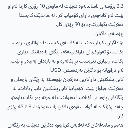
2.3 پڕۆسەی ناساندنەوە دەبێت لە ماوەی 10 ڕۆژی کاردا تەواو
بێت لەو کاتەوەی داوای کۆمپانیا کرا. لە هەندێک کەیسدا
دەکرێت بگوازرێتەوە بۆ 30 ڕۆژی کار.
پڕۆسەی داگرتن
بۆ داگرتن، کڕیار دەبێت لە کابینەی کەسییدا داواکاری دروست
بکات. بۆ تەواوکردنی داواکارییەکە، ڕێگای پارەدانێک دیاری
بکات، زانیاری پێویست پڕ بکاتەوە و بە پارەدان بەردەوام بێت.
ئەو دراویانە بۆ داگرتن بەردەستن: USD
کاتی پشکنینی داواکاریی دەرکردن پێوەستە بە ڕێگای پارەدان و
دەکرێت جیاواز بێت. کۆمپانیا کاتی پشکنین دابین ناکات. لە
ڕێگاکانی پارەدانی ئۆنلایندا دەتوانێت لە چرکە وەر بگات تاوەکو
چەند ڕۆژێک؛ لە گواستنەوەی بانکی ڕاستەوخۆدا، 3 تا 45 ڕۆژی
کار.
هەموو مامەڵەکان کە لەلایەن کڕیارەوە دەکرێن دەبێت بە ڕێگەی