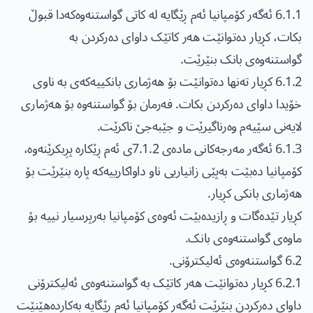
6.1.1 ئەگەر کۆمپانیا ئەم ڕێگایە لە کاتی گواستنەوەکەدا قبوڵ
بکات، کڕیار دەتوانێت هەر کاتێک داوای دەرکردن بە
گواستنەوەی بانک بنێرێت.
6.1.2 کڕیار تەنها دەتوانێت بۆ هەژماری بانکییەکەی بە ناوی
خۆیدا داوای دەرکردن بکات. فەرمان بۆ گواستنەوە بۆ هەژماری
لایەنی سێیەم وەرناگیرێت و جێبەجێ ناکرێت.
6.1.3 ئەگەر مەرجەکانی مادەی 7.1.2ی ئەم ڕێکارە پڕبکرێنەوە،
کۆمپانیا دەبێت بەپێی زانیاریی ناو داواکارییەکە پارە بنێرێت بۆ
هەژماری بانکی کڕیار.
کڕیار تێدەگات و ڕازیدەبێت ئەوەی کۆمپانیا بەرپرسیار نییە بۆ
ماوەی گواستنەوەی بانک.
6.2 گواستنەوەی ئەلیکترۆنی.
6.2.1 کڕیار دەتوانێت هەر کاتێک بە گواستنەوەی ئەلیکترۆنی
داوای دەرکردن بنێرێت ئەگەر کۆمپانیا ئەم ڕێگایە بەکاردەهێنێت