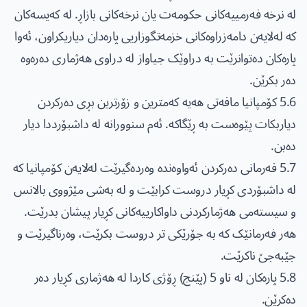
لە نرخە فەرمییەکانی حکومەت یان نرخەکانی بازاڕ. لە کەیسەکان
کە لەلایەن دامەزراوەکانی خزمەتگوزاریی پارەدان دیاریکراون، ئەوا
پارەکان دەتوانرێت بە دراوێک جیاواز لە دراوی هەژماری دەرەوە
دەر بکرێن.
5.6 کۆمپانیا مافەتی هەیە کەمترین و زۆرترین بڕی دەرکردن
دیاربکات پێوەست بە ڕێگاکە. ئەم سنوورانە لە داشبۆرددا دیار
دەبن.
5.7 فەرمانی دەرکردن ئەواوەندە وەردەگیرێت لەلایەن کۆمپانیا کە
لە داشبۆردی کڕیار دروست کرابێت و لە بەشی مێژووی بالانس
و سیستەمی هەژمارکردنی داواکارییەکانی کڕیار پیشان بدرێت.
هەر فەرمانێک کە بە جۆرێکی تر دروست بکرێت، وەرناگیرێت و
جێبەجێ ناکرێت.
5.8 پارەکان لە ناو 5 (پێنج) ڕۆژی کاردا لە هەژماری کڕیار دەر
دەکرێن.