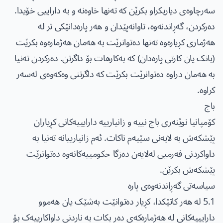
سەرچاوەی دیاریکراو بکرێن کە تەنها خاوەنە و بە داراییی خۆیدا.
دەرکردن، گەڕاندنەوە، تاوانەپێدان و هەر پارەدانێکی تر لە
هەژماری کڕیارەوە تەنها دەتوانرێت بە هەمان هەژمارەوە بکرێت
(بانک یان کارتی پارەدان) کە بەکارهات بۆ داگرتن. دەرکردن تەنیا
بە هەمان دراوە دەتوانرێت بکرێت کە داگرتنی وەکەوەی لەسەر
کراوە.
باج
کۆمپانیا نوێنەری باج نییە و زانیارییە دارایییەکانی کڕیاران
پێشکەش بە لایەنی سێیەم ناکات. ئەم زانیارییانە تەنیا بە
داواکردنی فەرمیی لەلایەن دەزگا حکومییەکانەوە دەتوانرێت
پێشکەش بکرێن.
سیاسەتی گەڕاندنەوەی پارە
5.1 لە هەر کاتێکدا، کڕیار دەتوانێت بەشێک یان هەموو
دارایییەکانی لە هەژمارەکەی دەر بکات بە ناردنی داواکارییەک بۆ