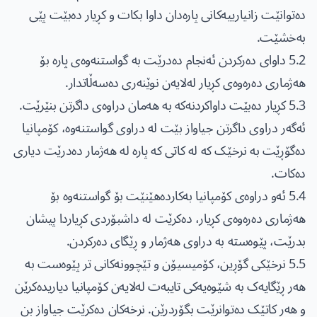
دەتوانێت زانیارییەکانی پارەدان داوا بکات و کڕیار دەبێت پێی
بەخشێت.
5.2 داوای دەرکردن ئەنجام دەدرێت بە گواستنەوەی پارە بۆ
هەژماری دەرەوەی کڕیار لەلایەن نوێنەری دەسەڵاتدار.
5.3 کڕیار دەبێت داواکردنەکە بە هەمان دراوەی داگرتن بنێرێت.
ئەگەر دراوی داگرتن جیاواز بێت لە دراوی گواستنەوە، کۆمپانیا
دەگۆڕێت بە نرخێک کە لە کاتی کە پارە لە هەژمار دەدرێت دیاری
دەکات.
5.4 ئەو دراوەی کۆمپانیا بەکاردەهێنێت بۆ گواستنەوە بۆ
هەژماری دەرەوەی کڕیار، دەکرێت لە داشبۆردی کڕیاردا پیشان
بدرێت، پێوەستە بە دراوی هەژمار و ڕێگای دەرکردن.
5.5 نرخێکی گۆڕین، کۆمیسیۆن و تێچوونەکانی تر پێوەست بە
هەر ڕێگایەک بە شێوەیەکی تایبەت لەلایەن کۆمپانیا دیاریدەکرێن
و هەر کاتێک دەتوانرێت بگۆڕدرێن. نرخەکان دەکرێت جیاواز بن