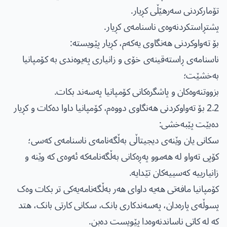
تۆمارکردنی سەرهێڵی کڕیار.
پشتڕاستکردنەوەی ناسنامەی کڕیار.
بۆ تەواوکردنی هەنگاوی یەکەم، کڕیار پێویستە:
ناسنامەی ڕاستەقینەی خۆی و زانیاری پەیوەندی بە کۆمپانیا
بەخشێت؛
بزووتنەوەکان و پاشگرەکانی کۆمپانیا پەسەند بکات.
2.2 بۆ تەواوکردنی هەنگاوی دووەم، کۆمپانیا داوا دەکات و کڕیار
دەبێت پێبەخشی:
سکانی یان وێنەی دیجیتاڵی بەڵگەنامەی ناسنامەی کەسی؛
کۆپی تەواو لە هەموو پەڕەکانی بەڵگەنامەکە ئەوەی کە وێنە و
زانیارییە کەسییەکان تێدایە.
کۆمپانیا مافەتی هەیە داوای هەر بەڵگەنامەیەکی تر بکات وەک
پسوڵەی پارەدان، پەسەندکاری بانک، سکانی کارتی بانک، هتد
کە لە کاتی ناساندنەوەدا پێویست دەبن.