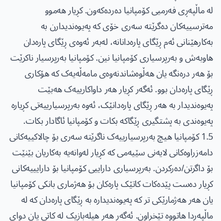
لە ماڵپەڕی فەرمیی کۆمپانیا دەردەکەون. کڕیار هەموو
مەترسییەکان دەگرێتە سەری خۆی کە پەیوەندیدارن بە
بەکارهێنانی ئەم ڕێگای پارەدانانە، لەبەر ئەوەی ڕێگای پارەدان
هاوبه‌ش و بەرپرسیاری کۆمپانیا نین. کۆمپانیا بەرپرسیار ناکرێت
بۆ هەر درەنگە یان هەڵوەشاندنەوەی مامەڵەیەک کە هۆکاری
ڕێگای پارەدان بوو. ئەگەر کڕیار هەر داواکارییەک هەبێت
پەیوەندیدار بە هەر ڕێگای پارەدانێک، ئەوە بەرپرسیارییەتی کڕیارە
پەیوەندی بە پشتگیری ڕێگاکە بکات و کۆمپانیا ئاگادار بکات.
1.5 کۆمپانیا هیچ بەرپرسیارییەک ناگرێتە سەری بۆ چالاکییەکانی
دامەزراوەکانی لایەنی سێیەمی کە کڕیار لەوانەیە بەکاریان بێنێت
بۆ داگرتن/دەرکردن. بەرپرسیاری داراییی کۆمپانیا بۆ دارایییەکانی
کڕیار دەست پێدەکات کاتێک پارەکان بۆ هەژماری بانکی کۆمپانیا
یان هەر هەژمارێکی تر کە پەیوەندیدارە بە ڕێگای پارەدان کە لە
ماڵپەڕدا هاتووە تێخراون. ئەگەر هەر هیلەبازیک لە کاتی یان دوای