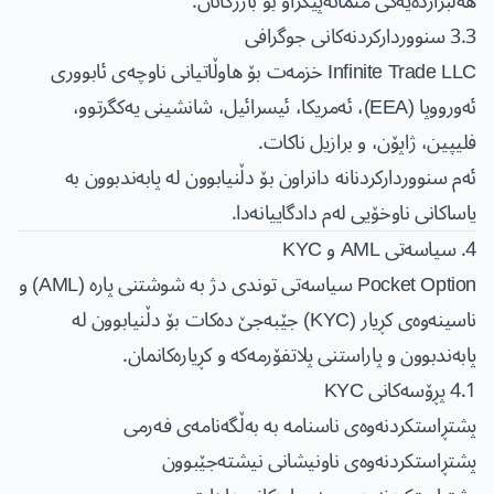
هەڵبژاردەیەکی متمانەپێکراو بۆ بازرگانان.
3.3 سنووردارکردنەکانی جوگرافی
Infinite Trade LLC خزمەت بۆ هاوڵاتیانی ناوچەی ئابووری
ئەورووپا (EEA)، ئەمریکا، ئیسرائیل، شانشینی یەکگرتوو،
فلیپین، ژاپۆن، و برازیل ناکات.
ئەم سنووردارکردنانە دانراون بۆ دڵنیابوون لە پابەندبوون بە
یاساکانی ناوخۆیی لەم دادگاییانەدا.
4. سیاسەتی AML و KYC
Pocket Option سیاسەتی توندی دژ بە شوشتنی پارە (AML) و
ناسینەوەی کڕیار (KYC) جێبەجێ دەکات بۆ دڵنیابوون لە
پابەندبوون و پاراستنی پلاتفۆرمەکە و کڕیارەکانمان.
4.1 پڕۆسەکانی KYC
پشتڕاستکردنەوەی ناسنامە بە بەڵگەنامەی فەرمی
پشتڕاستکردنەوەی ناونیشانی نیشتەجێبوون