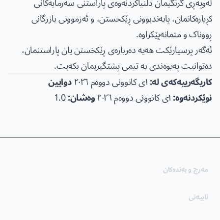
لەوپەڕی گرنگیمان دڵنیاکردنەوەی پاراستنی سەرمایەکانی
کڕیارەکانمان، پابەندبوونی ڕێکخستن، و ئەزموونی بازرگانی
ڕووناک و متمانەپێکراوە.
ئەگەر پرسیارێکت هەیە دەربارەی ڕێکخستن یان پاراستنمان،
دەتوانیت پەیوەندی بە تیمی پشتگیریمان بکەیت.
کاریگەرییەکەی لە:
١ی کانوونی دووەم ٢٠٢٦
دوایین
نوێکردنەوە:
١ی کانوونی دووەم ٢٠٢٦
وەشان:
1.0
(opens in new tab)
مەرج و بەندەکان
(opens in new tab)
تایبەتی