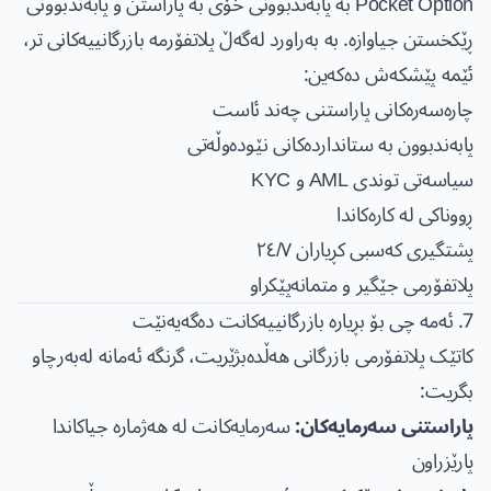
Pocket Option بە پابەندبوونی خۆی بە پاراستن و پابەندبوونی
ڕێکخستن جیاوازە. بە بەراورد لەگەڵ پلاتفۆرمە بازرگانییەکانی تر،
ئێمە پێشکەش دەکەین:
چارەسەرەکانی پاراستنی چەند ئاست
پابەندبوون بە ستانداردەکانی نێودەوڵەتی
سیاسەتی توندی AML و KYC
ڕووناکی لە کارەکاندا
پشتگیری کەسبی کڕیاران ٢٤/٧
پلاتفۆرمی جێگیر و متمانەپێکراو
7. ئەمە چی بۆ بڕیارە بازرگانییەکانت دەگەیەنێت
کاتێک پلاتفۆرمی بازرگانی هەڵدەبژێریت، گرنگە ئەمانە لەبەرچاو
بگریت:
پاراستنی سەرمایەکان:
سەرمایەکانت لە هەژمارە جیاکاندا
پارێزراون