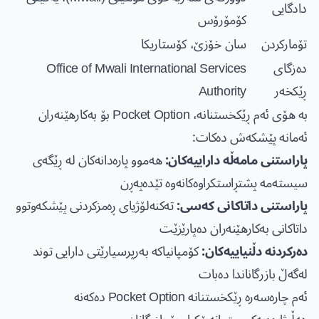
دادگایی
کۆمۆرۆس
تۆمارکردن
سان خۆزێ، کۆستاریکا
دەزگای
Office of Mwali International Services
ڕێکخەر
Authority
بە هۆی ئەم ڕێکخستنانە، Pocket Option بۆ بەکارهێنەران
ئەمانە پێشکەش دەکات:
پاراستنی مامەڵە داراییەکان:
هەموو پارەدانەکان لە ڕێگەی
سیستەمە پشتڕاستکراوەکانەوە تێدەپەڕن
پاراستنی داتاکانی کەسی:
تەکنەلۆژیای ڕەمزکردنی پێشکەوتوو
داتاکانی بەکارهێنەران دەپارێزێت
دەرکردنە دڵنیاییەکان:
کۆمپانیاکە بەرپرسیارێتی دارایی توند
لەگەڵ بازرگاناندا دەبات
ئەم چارەسەرە ڕێکخستنانە Pocket Option دەکەنە