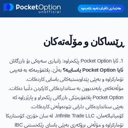
Skip to main conten
هەژماری تاقیکردنەوە بکەرەوە
ڕێساکان و مۆڵەتەکان
1. ئایا Pocket Option ڕێکخراوە: زانیاری سەرەکی بۆ بازرگانان
ئایا Pocket Option یاساییە؟
بەڵێ، پلاتفۆرمەکە بە فەرمی
تۆمارکراوە و بەپێی پێداویستیەکانی یاسایی کاردەکات.
مۆڵەتەکەی پابەندبوون بە ستانداردەکانی کارکردن دڵنیا دەکات.
Pocket Option پلاتفۆرمێکی بازرگانی ڕێکخراو و پارێزراوە کە
بەپێی ستانداردەکانی دارایی نێودەوڵەتی کاردەکات.
کۆمپانیاکەمان، Infinite Trade LLC، لە سان خۆزێ، کۆستاریکا
تۆمارکراوە و مۆڵەتی برۆکەری بەپێی یاسای ڕێکخستنی IBC