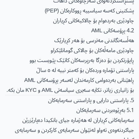
پشتڕاستکردنەوەی سەرچاوەکانی داهات
پشکنینی کەسە سیاسییە ڕووکارەکان (PEP)
چاودێری بەردەوام بۆ چالاکیەکانی کڕیاران
4.2 پڕۆسەکانی AML
هەڵسەنگاندنی مەترسی بۆ هەر کڕیارێک
چاودێری مامەڵەکان بۆ چالاکی گومانلێکراو
ڕاپۆرتکردن بۆ دەزگا بەرپرسەکان کاتێک پێویست بوو
پاراستنی تۆمارە وردەکان بۆ کەمتر نییە لە ٥ ساڵ
ڕاهێنانی بەردەوامی کارمەندان لەسەر پڕۆسەکانی AML
بۆ زانیاری زیاتر، تکایە سەیری
سیاسەتی AML و KYC
مان بکە.
5. پاراستنی دارایی و پاراستنی سەرمایەکان
5.1 بەڕێوەبردنی سەرمایەکان
سەرمایەکانی کڕیاران لە هەژمارە جیای بانکیدا دەپارێزرێن
جیاکردنەوەی تەواو لەنێوان سەرمایەی کارکردن و سەرمایەی