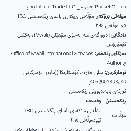
Pocket Option بەرپرسی Infinite Trade LLC یە و:
مۆڵەتی برۆکەر:
مۆڵەتی برۆکەری یاسای ڕێکخستنی IBC
نێودەوڵەتی ٢٠١٤
دادگایی:
دوورگەی سەربەخۆی مۆهێلی (Mwali)، یەکێتی
کۆمۆرۆس
دەزگای ڕێکخەر:
Office of Mwali International Services
Authority
تۆمارکردن:
سان خۆزێ، کۆستاریکا (ژمارەی تۆمارکردن:
4062001303240)
کورتەی پابەندبوونی ڕێکخستن
ڕێکخستن
وەسف
مۆڵەتی برۆکەری یاسای ڕێکخستنی IBC
مۆڵەت
نێودەوڵەتی ٢٠١٤
دوورگەی سەربەخۆی مۆهێلی (Mwali)، یەکێتی