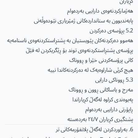
کڕیاران
هەژمارکردنەوەی داراییی بەردەوام
پابەندبوون بە ستانداردەکانی ژمێریاری نێودەوڵەتی
5.2 پڕۆسەی دەرکردن
هەموو دەرکردنەکان پێویستیان بە پشتڕاستکردنەوەی ناسنامەیە
پڕۆسەی پشتڕاستکردنەوەی توند بۆ ڕێگریکردن لە فێڵ
کاتی پرۆسەکردنی خێرا و ڕووناک
هیچ کرێی شاراوەیەک لە دەرکردنەکاندا نییە
5.3 ڕووناکی دارایی
مەرج و یاساکانی ڕوون و ڕووناک
پەیوەندی کراوە لەگەڵ کڕیاراندا
ڕاپۆرتی داراییی بەردەوام
پشتگیری کڕیاران ٢٤/٧ بەردەستە
6. بەراوردکردن لەگەڵ پلاتفۆرمەکانی تر