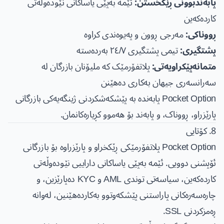
پابەندبوونی ڕێکخستن:
ئێمە بەپێی یاساکانی نێودەوڵەتی
کاردەکەین
ڕووناکی:
مەرجی ڕوون و پەیوەندی کراوە
پشتگیری:
تیمی پشتگیری ٢٤/٧ بەردەستە
متمانەپێکراویەتی:
پلاتفۆرمێک کە ملیۆنان بازرگان لە
سەرانسەری جیهان بەکاری دەهێنن
Pocket Option پابەندە بە پێشکەشکردنی ژینگەیەکی بازرگانی
پارێزراو، ڕووناک، و پابەند بۆ هەموو کڕیارەکانمان.
8. کۆتایی
Pocket Option پلاتفۆرمێکی ڕێکخراو و پارێزراوە بۆ بازرگانی
ئۆپشنی دوویی. ئێمە بەپێی یاساکانی داراییی نێودەوڵەتی
کاردەکەین، سیاسەتی توندی AML و KYC دەپارێزین، و
چارەسەرەکانی پاراستنی پێشکەوتوو بەکاردەهێنین، لەوانە
ڕەمزکردنی SSL.