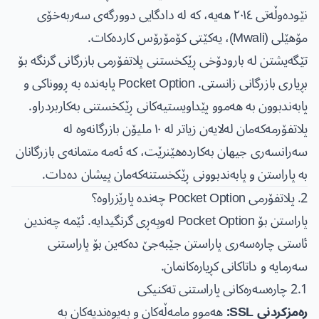
نێودەوڵەتی ٢٠١٤ هەیە، کە لە دادگایی دوورگەی سەربەخۆی
مۆهێلی (Mwali)، یەکێتی کۆمۆرۆس کاردەکات.
تێگەیشتن لە بارودۆخی ڕێکخستنی پلاتفۆرمی بازرگانی گرنگە بۆ
بڕیاری بازرگانی زانستی. Pocket Option پابەندە بە ڕووناکی و
پابەندبوون بە هەموو پێداویستیەکانی ڕێکخستنی بەکاربردراو.
پلاتفۆرمەکەمان لەلایەن زیاتر لە ١٠ ملیۆن بازرگانەوە لە
سەرانسەری جیهان بەکاردەهێنرێت، کە ئەمە متمانەی بازرگانان
بە پاراستن و پابەندبوونی ڕێکخستنەکەمان پیشان دەدات.
2. پلاتفۆرمی Pocket Option چەندە پارێزراوە؟
پاراستن بۆ Pocket Option لەوپەڕی گرنگیدایە. ئێمە چەندین
ئاستی چارەسەری پاراستن جێبەجێ دەکەین بۆ پاراستنی
سەرمایە و داتاکانی کڕیارەکانمان.
2.1 چارەسەرەکانی پاراستنی تەکنیکی
ڕەمزکردنی SSL:
هەموو مامەڵەکان و پەیوەندیەکان بە