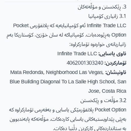
3. ڕێکخستن و مۆڵەتەکان
3.1 زانیاری کۆمپانیا
Infinite Trade LLC ئەو کۆمپانیایەیە کە پلاتفۆرمی Pocket
Option بەڕێوەدەبات. کۆمپانیاکە لە سان خۆزێ، کۆستاریکا بەم
زانیاریانەی خوارەوە تۆمارکراوە:
ناوی یاسایی:
Infinite Trade LLC
تۆمارکردن:
4062001303240
ناونیشان:
Mata Redonda, Neighborhood Las Vegas,
Blue Building Diagonal To La Salle High School, San
Jose, Costa Rica
3.2 مۆڵەت و ڕێکخستن
Pocket Option پلاتفۆرمێکی یاسایی و بەفەرمی تۆمارکراوە کە
بەپێی پێداویستیەکانی یاسایی کاردەکات. مۆڵەتەکە پابەندبوون
بە ستانداردەکانی کارکردن دڵنیا دەکات.