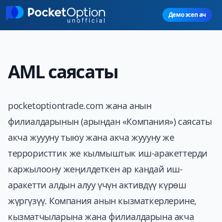
Skip to main content
Демо эсеп ач
AML саясаты
pocketoptiontrade.com жана анын
филиалдарынын (арындан «Компания») саясаты
акча жуууну тыюу жана акча жуууну же
террористтик же кылмыштык иш-аракеттерди
каржылоону жеңилдеткен ар кандай иш-
аракетти алдын алуу үчүн активдүү күрөш
жүргүзүү. Компания анын кызматкерлерине,
кызматчыларына жана филиалдарына акча