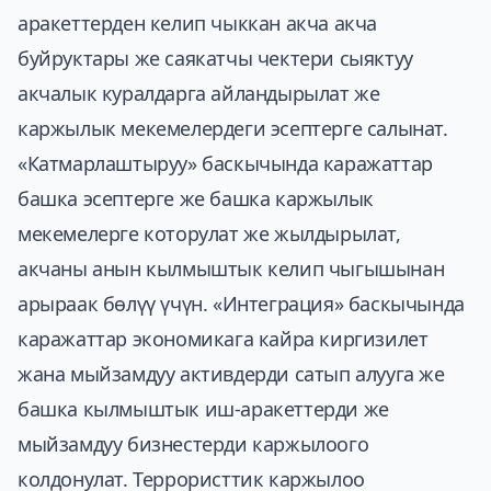
аракеттерден келип чыккан акча акча
буйруктары же саякатчы чектери сыяктуу
акчалык куралдарга айландырылат же
каржылык мекемелердеги эсептерге салынат.
«Катмарлаштыруу» баскычында каражаттар
башка эсептерге же башка каржылык
мекемелерге которулат же жылдырылат,
акчаны анын кылмыштык келип чыгышынан
арыраак бөлүү үчүн. «Интеграция» баскычында
каражаттар экономикага кайра киргизилет
жана мыйзамдуу активдерди сатып алууга же
башка кылмыштык иш-аракеттерди же
мыйзамдуу бизнестерди каржылоого
колдонулат. Террористтик каржылоо