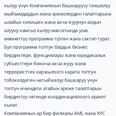
кылуу үчүн Компаниянын башкаруусу тиешелүү
мыйзамдардын жана эрежелердин талаптарына
ылайык келишин жана акча жууунун алдын
алууну камсыз кылуу максатында узак
мөөнөттүү программа түзгөн жана сактап турат.
Бул программа топтун бардык бизнес
бирдиктери, функциялары жана юридикалык
субъекттери боюнча акча жууу жана
террористтик каржылоого карата топтун
тобокелдигин натыйжалуу башкаруу үчүн
топтун ичиндеги атайын эреже талаптарын
бирдиктүү чегинде координациялоого аракет
кылат.
Компаниянын ар бир филиалы AML жана KYC