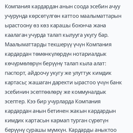
Компания кардардан анын соода эсебин ачуу
учурунда көрсөтүлгөн каттоо маалыматтарын
ырастоону өз көз карашы боюнча жана
каалаган учурда талап кылууга укугу бар.
Маалыматтарды текшерүү үчүн Компания
кардардан төмөнкүлөрдүн нотариалдык
көчүрмөлөрүн берүүнү талап кыла алат:
паспорт, айдоочу укугу же улуттук кимдик
картасы; жашаган даректи ырастоо үчүн банк
эсебинин эсептөөлөрү же коммуналдык
эсептер. Кээ бир учурларда Компания
кардардан анын бетинен жакын кардардын
кимдик картасын кармап турган сүрөтүн
берүүнү сурашы мүмкүн. Кардарды аныктоо