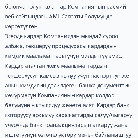
боюнча толук талаптар Компаниянын расмий
веб-сайтындагы AML Саясаты бөлүмүндө
көрсөтүлгөн.
Эгерде кардар Компаниядан мындай суроо
албаса, текшерүү процедурасы кардардын
кимдик маалыматтары үчүн милдеттүү эмес.
Кардар аталган жеке маалыматтардын
текшерүүсүн камсыз кылуу үчүн паспорттун же
анын кимдигин далилдеген башка документтин
көчүрмөсүн Компаниянын кардар колдоо
бөлүмүнө ыктыярдуу жөнөтө алат. Кардар банк
которуусу аркылуу каражаттарды салуу/чыгаруу
учурунда банк транзакцияларын аткаруу жана
иштетүүнүн өзгөчөлүктөрү менен байланыштуу