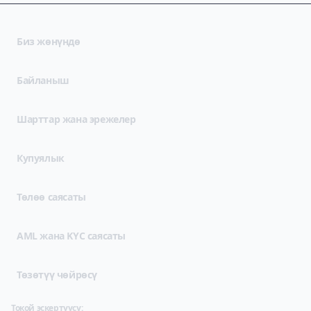
Биз жөнүндө
Байланыш
(opens in new tab)
Шарттар жана эрежелер
(opens in new tab)
Купуялык
Төлөө саясаты
AML жана KYC саясаты
Төзөтүү чөйрөсү
Токой эскертүүсү: