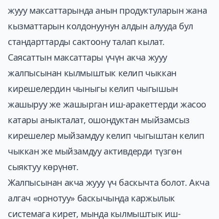
жууу максаттарында анын продуктуларын жана
кызматтарын колдонуунун алдын алууда бул
стандарттарды сактоону талап кылат.
Саясаттын максаттары үчүн акча жууу
жалпысынан кылмыштык келип чыккан
кирешелердин чыныгы келип чыгышын
жашыруу же жашырган иш-аракеттерди жасоо
катары аныкталат, ошондуктан мыйзамсыз
кирешелер мыйзамдуу келип чыгыштан келип
чыккан же мыйзамдуу активдерди түзгөн
сыяктуу көрүнөт.
Жалпысынан акча жууу үч баскычта болот. Акча
алгач «орнотуу» баскычында каржылык
системага кирет, мында кылмыштык иш-