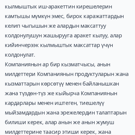
кылмыштык иш-аракеттин кирешелерин
камтышы мүмкүн эмес, бирок каражаттардын
келип чыгышын же алардын максаттуу
колдонулушун жашырууга аракет кылуу, алар
кийинчерээк кылмыштык максаттар үчүн
колдонулат.
Компаниянын ар бир кызматчысы, анын
милдеттери Компаниянын продуктуларын жана
кызматтарын көрсөтүү менен байланышкан
жана түздөн-түз же кыйырча Компаниянын
кардарлары менен иштеген, тиешелүү
мыйзамдардын жана эрежелердин талаптарын
билиши керек, алар анын же анын жумуш
милдеттерине таасир этиши керек, жана