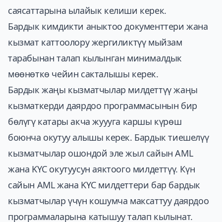
саясаттарына ылайык келиши керек.
Бардык кимдикти аныктоо документтери жана
кызмат каттоолору жергиликтүү мыйзам
тарабынан талап кылынган минималдык
мөөнөткө чейин сакталышы керек.
Бардык жаңы кызматчылар милдеттүү жаңы
кызматкерди даярдоо программасынын бир
бөлүгү катары акча жуууга каршы күрөш
боюнча окутуу алышы керек. Бардык тиешелүү
кызматчылар ошондой эле жыл сайын AML
жана KYC окутуусун аяктоого милдеттүү. Күн
сайын AML жана KYC милдеттери бар бардык
кызматчылар үчүн кошумча максаттуу даярдоо
программаларына катышуу талап кылынат.