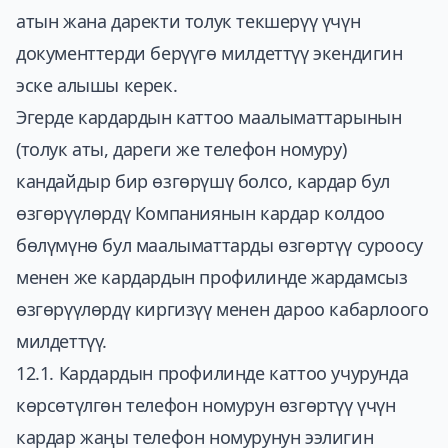
атын жана даректи толук текшерүү үчүн
документтерди берүүгө милдеттүү экендигин
эске алышы керек.
Эгерде кардардын каттоо маалыматтарынын
(толук аты, дареги же телефон номуру)
кандайдыр бир өзгөрүшү болсо, кардар бул
өзгөрүүлөрдү Компаниянын кардар колдоо
бөлүмүнө бул маалыматтарды өзгөртүү суроосу
менен же кардардын профилинде жардамсыз
өзгөрүүлөрдү киргизүү менен дароо кабарлоого
милдеттүү.
12.1. Кардардын профилинде каттоо учурунда
көрсөтүлгөн телефон номурун өзгөртүү үчүн
кардар жаңы телефон номурунун ээлигин