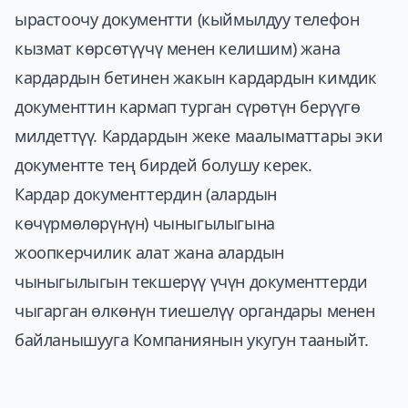
ырастоочу документти (кыймылдуу телефон
кызмат көрсөтүүчү менен келишим) жана
кардардын бетинен жакын кардардын кимдик
документтин кармап турган сүрөтүн берүүгө
милдеттүү. Кардардын жеке маалыматтары эки
документте тең бирдей болушу керек.
Кардар документтердин (алардын
көчүрмөлөрүнүн) чыныгылыгына
жоопкерчилик алат жана алардын
чыныгылыгын текшерүү үчүн документтерди
чыгарган өлкөнүн тиешелүү органдары менен
байланышууга Компаниянын укугун тааныйт.