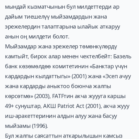
мындай кызматчынын бул милдеттерди ар
дайым тиешелүү мыйзамдардын жана
эрежелердин талаптарына ылайык аткаруу
анын оң милдети болот.
Мыйзамдар жана эрежелер төмөнкүлөрдү
камтыйт, бирок алар менен чектелбейт: Базель
банк көзөмөлдөө комитетинин «Банктар үчүн
кардардын кылдаттыгы» (2001) жана «Эсеп ачуу
жана кардарды аныктоо боюнча жалпы
көрсөтмө» (2003), FATFтин акча жуууга каршы
49+ сунуштар, АКШ Patriot Act (2001), акча жууу
иш-аракеттеринин алдын алуу жана басуу
мыйзамы (1996).
Бул жалпы саясаттын аткарылышын камсыз