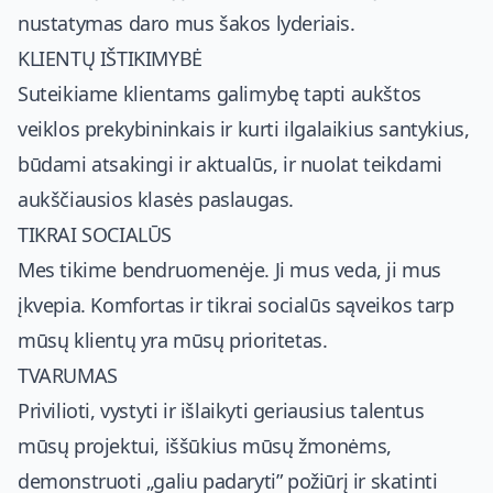
nustatymas daro mus šakos lyderiais.
KLIENTŲ IŠTIKIMYBĖ
Suteikiame klientams galimybę tapti aukštos
veiklos prekybininkais ir kurti ilgalaikius santykius,
būdami atsakingi ir aktualūs, ir nuolat teikdami
aukščiausios klasės paslaugas.
TIKRAI SOCIALŪS
Mes tikime bendruomenėje. Ji mus veda, ji mus
įkvepia. Komfortas ir tikrai socialūs sąveikos tarp
mūsų klientų yra mūsų prioritetas.
TVARUMAS
Privilioti, vystyti ir išlaikyti geriausius talentus
mūsų projektui, iššūkius mūsų žmonėms,
demonstruoti „galiu padaryti” požiūrį ir skatinti