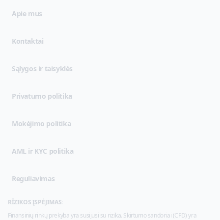
Apie mus
Kontaktai
(opens in new tab)
Sąlygos ir taisyklės
(opens in new tab)
Privatumo politika
Mokėjimo politika
AML ir KYC politika
Reguliavimas
RĪZIKOS ĮSPĖJIMAS:
Finansinių rinkų prekyba yra susijusi su rizika. Skirtumo sandoriai (CFD) yra