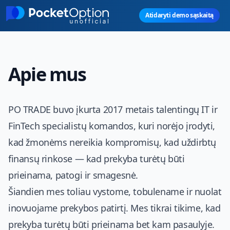
Skip to main content
Atidaryti demo sąskaitą
Apie mus
PO TRADE
buvo įkurta 2017 metais talentingų IT ir
FinTech specialistų komandos, kuri norėjo įrodyti,
kad žmonėms nereikia kompromisų, kad uždirbtų
finansų rinkose — kad prekyba turėtų būti
prieinama, patogi ir smagesnė.
Šiandien mes toliau vystome, tobulename ir nuolat
inovuojame prekybos patirtį. Mes tikrai tikime, kad
prekyba turėtų būti prieinama bet kam pasaulyje.