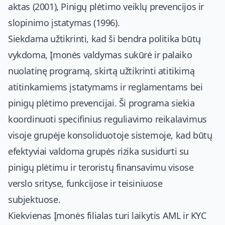
aktas (2001), Pinigų plėtimo veiklų prevencijos ir
slopinimo įstatymas (1996).
Siekdama užtikrinti, kad ši bendra politika būtų
vykdoma, Įmonės valdymas sukūrė ir palaiko
nuolatinę programą, skirtą užtikrinti atitikimą
atitinkamiems įstatymams ir reglamentams bei
pinigų plėtimo prevencijai. Ši programa siekia
koordinuoti specifinius reguliavimo reikalavimus
visoje grupėje konsoliduotoje sistemoje, kad būtų
efektyviai valdoma grupės rizika susidurti su
pinigų plėtimu ir teroristų finansavimu visose
verslo srityse, funkcijose ir teisiniuose
subjektuose.
Kiekvienas Įmonės filialas turi laikytis AML ir KYC