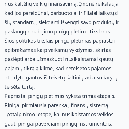
nusikaltėlių veiklų finansavimą. Įmonė reikalauja,
kad jos pareigūnai, darbuotojai ir filialai laikytųsi
šių standartų, siekdami išvengti savo produktų ir
paslaugų naudojimo pinigų plėtimo tikslams.
Šios politikos tikslais pinigų plėtimas paprastai
apibrėžiamas kaip veiksmų vykdymas, skirtas
paslėpti arba užmaskuoti nusikalstamai gautų
pajamų tikrąją kilmę, kad neteisėtos pajamos
atrodytų gautos iš teisėtų šaltinių arba sudarytų
teisėtą turtą.
Paprastai pinigų plėtimas vyksta trimis etapais.
Pinigai pirmiausia patenka į finansų sistemą
„patalpinimo” etape, kai nusikalstamos veiklos
gauti pinigai paverčiami pinigų instrumentais,