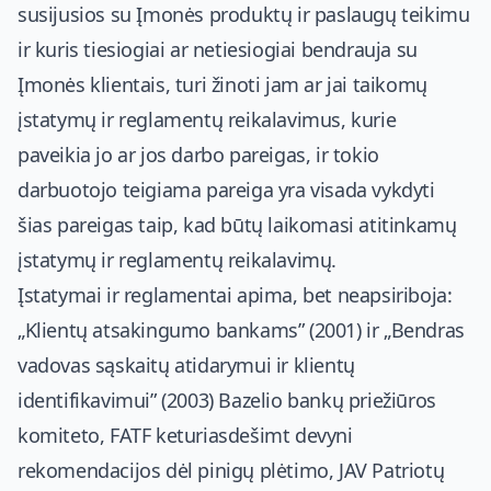
susijusios su Įmonės produktų ir paslaugų teikimu
ir kuris tiesiogiai ar netiesiogiai bendrauja su
Įmonės klientais, turi žinoti jam ar jai taikomų
įstatymų ir reglamentų reikalavimus, kurie
paveikia jo ar jos darbo pareigas, ir tokio
darbuotojo teigiama pareiga yra visada vykdyti
šias pareigas taip, kad būtų laikomasi atitinkamų
įstatymų ir reglamentų reikalavimų.
Įstatymai ir reglamentai apima, bet neapsiriboja:
„Klientų atsakingumo bankams” (2001) ir „Bendras
vadovas sąskaitų atidarymui ir klientų
identifikavimui” (2003) Bazelio bankų priežiūros
komiteto, FATF keturiasdešimt devyni
rekomendacijos dėl pinigų plėtimo, JAV Patriotų