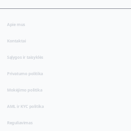
Apie mus
Kontaktai
(opens in new tab)
Sąlygos ir taisyklės
(opens in new tab)
Privatumo politika
Mokėjimo politika
AML ir KYC politika
Reguliavimas