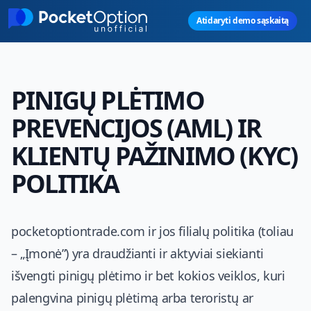
Skip to main content
Atidaryti demo sąskaitą
PINIGŲ PLĖTIMO
PREVENCIJOS (AML) IR
KLIENTŲ PAŽINIMO (KYC)
POLITIKA
pocketoptiontrade.com ir jos filialų politika (toliau
– „Įmonė”) yra draudžianti ir aktyviai siekianti
išvengti pinigų plėtimo ir bet kokios veiklos, kuri
palengvina pinigų plėtimą arba teroristų ar