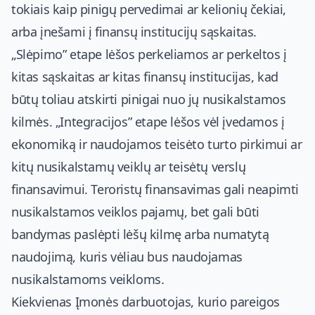
tokiais kaip pinigų pervedimai ar kelionių čekiai,
arba įnešami į finansų institucijų sąskaitas.
„Slėpimo” etape lėšos perkeliamos ar perkeltos į
kitas sąskaitas ar kitas finansų institucijas, kad
būtų toliau atskirti pinigai nuo jų nusikalstamos
kilmės. „Integracijos” etape lėšos vėl įvedamos į
ekonomiką ir naudojamos teisėto turto pirkimui ar
kitų nusikalstamų veiklų ar teisėtų verslų
finansavimui. Teroristų finansavimas gali neapimti
nusikalstamos veiklos pajamų, bet gali būti
bandymas paslėpti lėšų kilmę arba numatytą
naudojimą, kuris vėliau bus naudojamas
nusikalstamoms veikloms.
Kiekvienas Įmonės darbuotojas, kurio pareigos