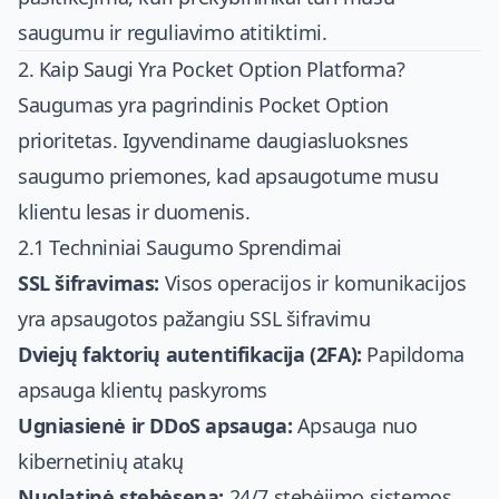
saugumu ir reguliavimo atitiktimi.
2. Kaip Saugi Yra Pocket Option Platforma?
Saugumas yra pagrindinis Pocket Option
prioritetas. Igyvendiname daugiasluoksnes
saugumo priemones, kad apsaugotume musu
klientu lesas ir duomenis.
2.1 Techniniai Saugumo Sprendimai
SSL šifravimas:
Visos operacijos ir komunikacijos
yra apsaugotos pažangiu SSL šifravimu
Dviejų faktorių autentifikacija (2FA):
Papildoma
apsauga klientų paskyroms
Ugniasienė ir DDoS apsauga:
Apsauga nuo
kibernetinių atakų
Nuolatinė stebėsena:
24/7 stebėjimo sistemos