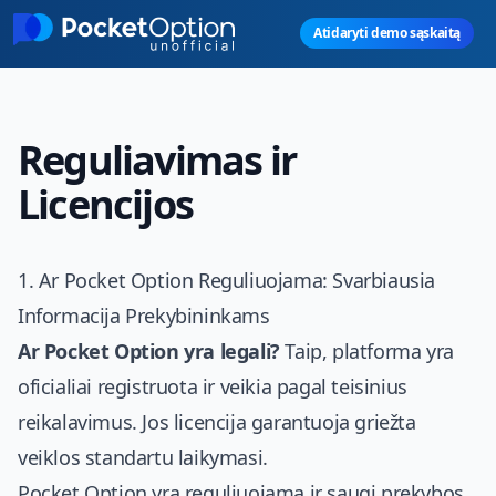
Skip to main content
Atidaryti demo sąskaitą
Reguliavimas ir
Licencijos
1. Ar Pocket Option Reguliuojama: Svarbiausia
Informacija Prekybininkams
Ar Pocket Option yra legali?
Taip, platforma yra
oficialiai registruota ir veikia pagal teisinius
reikalavimus. Jos licencija garantuoja griežta
veiklos standartu laikymasi.
Pocket Option yra reguliuojama ir saugi prekybos