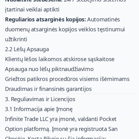
įtartinai veiklai aptikti
Reguliarios atsarginės kopijos:
Automatinės
duomenų atsarginės kopijos veiklos tęstinumui
užtikrinti
2.2 Lėšų Apsauga
Klientų lėšos laikomos atskirose sąskaitose
Apsauga nuo lėšų piktnaudžiavimo
Griežtos patikros procedūros visiems išėmimams
Draudimas ir finansinės garantijos
3. Reguliavimas ir Licencijos
3.1 Informacija apie Įmonę
Infinite Trade LLC yra įmonė, valdanti Pocket
Option platformą. Įmonė yra registruota San
Chosėje, Kosta Rikoje su šia informacija: