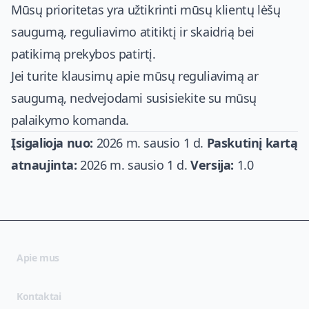
Mūsų prioritetas yra užtikrinti mūsų klientų lėšų
saugumą, reguliavimo atitiktį ir skaidrią bei
patikimą prekybos patirtį.
Jei turite klausimų apie mūsų reguliavimą ar
saugumą, nedvejodami susisiekite su mūsų
palaikymo komanda.
Įsigalioja nuo:
2026 m. sausio 1 d.
Paskutinį kartą
atnaujinta:
2026 m. sausio 1 d.
Versija:
1.0
Apie mus
Kontaktai