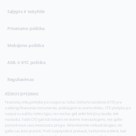
(opens in new tab)
Sąlygos ir taisyklės
(opens in new tab)
Privatumo politika
Mokėjimo politika
AML ir KYC politika
Reguliavimas
RĪZIKOS ĮSPĖJIMAS:
Finansinių rinkų prekyba yra susijusi su rizika. Skirtumo sandoriai (CFD) yra
sudėtingi finansiniai instrumentai, prekiaujami su sverto efektu. CFD prekyba yra
susijusi su aukštu rizikos lygiu, nes svertas gali veikti tiek jūsų naudai, tiek
nuostoliui. Todėl CFD gali būti tinkami ne visiems investuotojams, nes galite
prarasti visus savo investuotus pinigus. Neturėtumėte rizikuoti daugiau, nei
galite sau leisti prarasti. Prieš nuspręsdami prekiauti, turėtumėte įsitikinti, kad