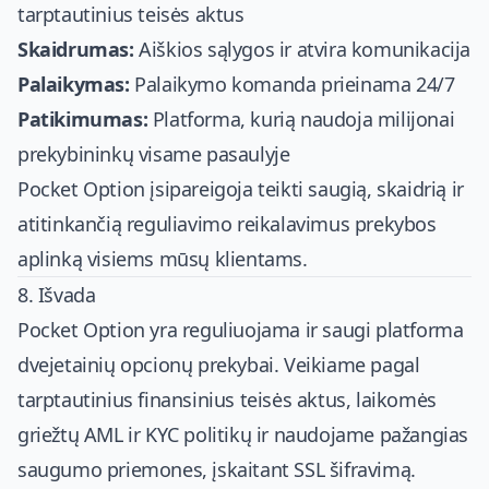
tarptautinius teisės aktus
Skaidrumas:
Aiškios sąlygos ir atvira komunikacija
Palaikymas:
Palaikymo komanda prieinama 24/7
Patikimumas:
Platforma, kurią naudoja milijonai
prekybininkų visame pasaulyje
Pocket Option įsipareigoja teikti saugią, skaidrią ir
atitinkančią reguliavimo reikalavimus prekybos
aplinką visiems mūsų klientams.
8. Išvada
Pocket Option yra reguliuojama ir saugi platforma
dvejetainių opcionų prekybai. Veikiame pagal
tarptautinius finansinius teisės aktus, laikomės
griežtų AML ir KYC politikų ir naudojame pažangias
saugumo priemones, įskaitant SSL šifravimą.