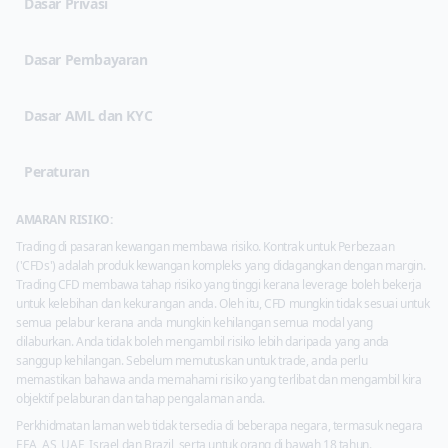
(opens in new tab)
Dasar Privasi
Dasar Pembayaran
Dasar AML dan KYC
Peraturan
AMARAN RISIKO:
Trading di pasaran kewangan membawa risiko. Kontrak untuk Perbezaan
('CFDs') adalah produk kewangan kompleks yang didagangkan dengan margin.
Trading CFD membawa tahap risiko yang tinggi kerana leverage boleh bekerja
untuk kelebihan dan kekurangan anda. Oleh itu, CFD mungkin tidak sesuai untuk
semua pelabur kerana anda mungkin kehilangan semua modal yang
dilaburkan. Anda tidak boleh mengambil risiko lebih daripada yang anda
sanggup kehilangan. Sebelum memutuskan untuk trade, anda perlu
memastikan bahawa anda memahami risiko yang terlibat dan mengambil kira
objektif pelaburan dan tahap pengalaman anda.
Perkhidmatan laman web tidak tersedia di beberapa negara, termasuk negara
EEA, AS, UAE, Israel dan Brazil, serta untuk orang di bawah 18 tahun.