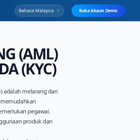
Bahasa Malaysia
Buka Akaun Demo
G (AML)
A (KYC)
») adalah melarang dan
ng memudahkan
memerlukan pegawai,
nggunaan produk dan