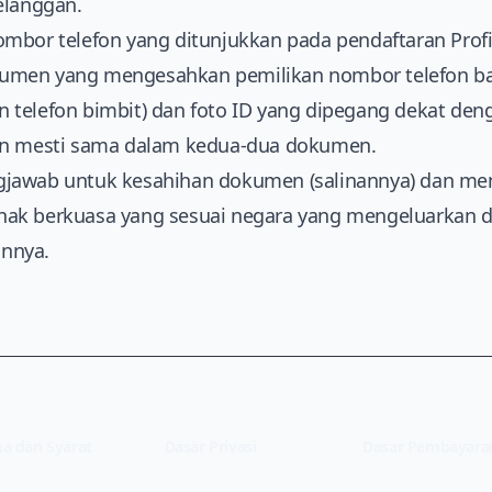
elanggan.
mbor telefon yang ditunjukkan pada pendaftaran Prof
men yang mengesahkan pemilikan nombor telefon bar
 telefon bimbit) dan foto ID yang dipegang dekat de
an mesti sama dalam kedua-dua dokumen.
jawab untuk kesahihan dokumen (salinannya) dan men
hak berkuasa yang sesuai negara yang mengeluarkan
nnya.
(opens in new tab)
(opens in new tab)
a dan Syarat
Dasar Privasi
Dasar Pembayara