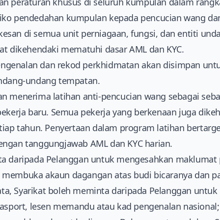
an peraturan khusus di seluruh kumpulan dalam rangka
siko pendedahan kumpulan kepada pencucian wang da
san di semua unit perniagaan, fungsi, dan entiti un
kat dikehendaki mematuhi dasar AML dan KYC.
ngenalan dan rekod perkhidmatan akan disimpan un
undang-undang tempatan.
an menerima latihan anti-pencucian wang sebagai seb
pekerja baru. Semua pekerja yang berkenaan juga dik
tiap tahun. Penyertaan dalam program latihan bertarg
engan tanggungjawab AML dan KYC harian.
ta daripada Pelanggan untuk mengesahkan maklumat 
 membuka akaun dagangan atas budi bicaranya dan pad
a, Syarikat boleh meminta daripada Pelanggan untuk
pasport, lesen memandu atau kad pengenalan nasional