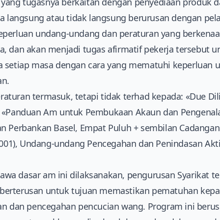
t, yang tugasnya berkaitan dengan penyediaan produk 
ra langsung atau tidak langsung berurusan dengan pela
keperluan undang-undang dan peraturan yang berken
, dan akan menjadi tugas afirmatif pekerja tersebut 
a setiap masa dengan cara yang mematuhi keperluan
an.
turan termasuk, tetapi tidak terhad kepada: «Due Di
n «Panduan Am untuk Pembukaan Akaun dan Pengenala
an Perbankan Basel, Empat Puluh + sembilan Cadanga
(2001), Undang-undang Pencegahan dan Penindasan Akt
wa dasar am ini dilaksanakan, pengurusan Syarikat 
berterusan untuk tujuan memastikan pematuhan kep
tan dan pencegahan pencucian wang. Program ini beru