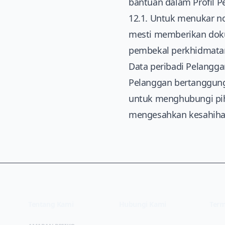
bantuan dalam Profil P
12.1. Untuk menukar no
mesti memberikan doku
pembekal perkhidmatan
Data peribadi Pelangg
Pelanggan bertanggung
untuk menghubungi pi
mengesahkan kesahiha
Tentang Kami
Hubungi Kami
Term