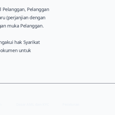
il Pelanggan, Pelanggan
u (perjanjian dengan
ngan muka Pelanggan.
gakui hak Syarikat
 dokumen untuk
n
Dasar AML dan KYC
Peraturan