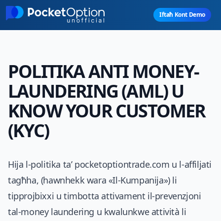
Skip to main content
Iftaħ Kont Demo
POLITIKA ANTI MONEY-
LAUNDERING (AML) U
KNOW YOUR CUSTOMER
(KYC)
Hija l-politika ta’ pocketoptiontrade.com u l-affiljati
tagħha, (hawnhekk wara «Il-Kumpanija») li
tipprojbixxi u timbotta attivament il-prevenzjoni
tal-money laundering u kwalunkwe attività li