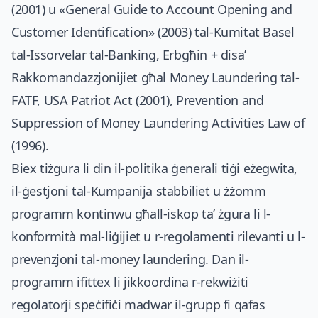
(2001) u «General Guide to Account Opening and
Customer Identification» (2003) tal-Kumitat Basel
tal-Issorvelar tal-Banking, Erbgħin + disa’
Rakkomandazzjonijiet għal Money Laundering tal-
FATF, USA Patriot Act (2001), Prevention and
Suppression of Money Laundering Activities Law of
(1996).
Biex tiżgura li din il-politika ġenerali tiġi eżegwita,
il-ġestjoni tal-Kumpanija stabbiliet u żżomm
programm kontinwu għall-iskop ta’ żgura li l-
konformità mal-liġijiet u r-regolamenti rilevanti u l-
prevenzjoni tal-money laundering. Dan il-
programm ifittex li jikkoordina r-rekwiżiti
regolatorji speċifiċi madwar il-grupp fi qafas