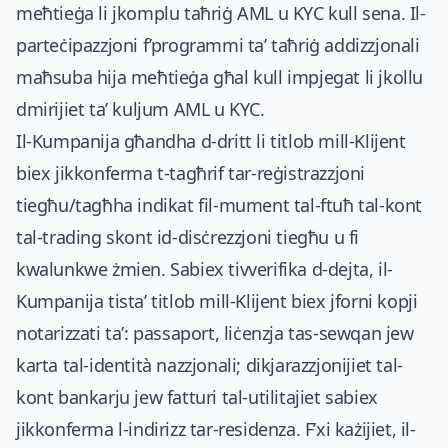
meħtieġa li jkomplu taħriġ AML u KYC kull sena. Il-
parteċipazzjoni f’programmi ta’ taħriġ addizzjonali
maħsuba hija meħtieġa għal kull impjegat li jkollu
dmirijiet ta’ kuljum AML u KYC.
Il-Kumpanija għandha d-dritt li titlob mill-Klijent
biex jikkonferma t-tagħrif tar-reġistrazzjoni
tiegħu/tagħha indikat fil-mument tal-ftuħ tal-kont
tal-trading skont id-disċrezzjoni tiegħu u fi
kwalunkwe żmien. Sabiex tivverifika d-dejta, il-
Kumpanija tista’ titlob mill-Klijent biex jforni kopji
notarizzati ta’: passaport, liċenzja tas-sewqan jew
karta tal-identità nazzjonali; dikjarazzjonijiet tal-
kont bankarju jew fatturi tal-utilitajiet sabiex
jikkonferma l-indirizz tar-residenza. F’xi każijiet, il-