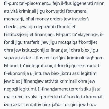
fil-punt ta’ «placement», fejn il-flus iġġenerati minn
attività kriminali jiġu konvertiti f’strumenti
monetarji, bħal money orders jew traveler’s
checks, jew jiġu depożitati f’kontijiet
f’istituzzjonijiet finanzjarji. Fil-punt ta’ «layering», il-
fondi jiġu trasferiti jew jiġu mċaqalqa f’kontijiet
oħra jew istituzzjonijiet finanzjarji oħra biex jiġu
separati aktar il-flus mill-oriġini kriminali tagħhom.
Fil-punt ta’ «integration», il-fondi jiġu reintrodotti
fl-ekonomija u jintużaw biex jixtru assi leġittimi
jew biex jiffinanzjaw attività kriminali oħra jew
negozji leġittimi. Il-finanzjament terroristiku jista’
ma jkunx jinvolvi l-proċeduti ta’ kondotta kriminali,
iżda aktar tentattiv biex jaħbi l-oriġini jew l-użu