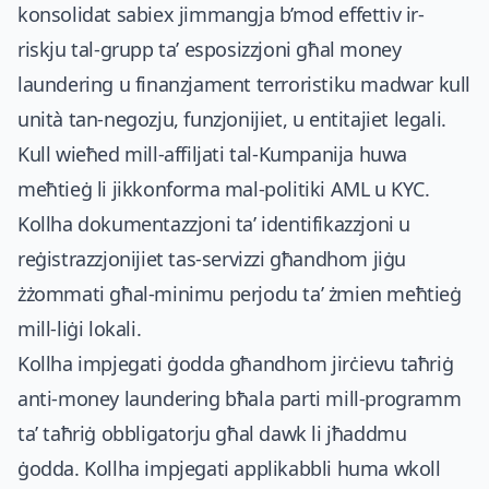
konsolidat sabiex jimmangja b’mod effettiv ir-
riskju tal-grupp ta’ esposizzjoni għal money
laundering u finanzjament terroristiku madwar kull
unità tan-negozju, funzjonijiet, u entitajiet legali.
Kull wieħed mill-affiljati tal-Kumpanija huwa
meħtieġ li jikkonforma mal-politiki AML u KYC.
Kollha dokumentazzjoni ta’ identifikazzjoni u
reġistrazzjonijiet tas-servizzi għandhom jiġu
żżommati għal-minimu perjodu ta’ żmien meħtieġ
mill-liġi lokali.
Kollha impjegati ġodda għandhom jirċievu taħriġ
anti-money laundering bħala parti mill-programm
ta’ taħriġ obbligatorju għal dawk li jħaddmu
ġodda. Kollha impjegati applikabbli huma wkoll