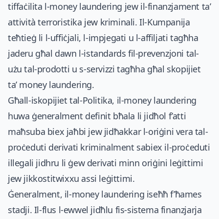
tiffaċilita l-money laundering jew il-finanzjament ta’
attività terroristika jew kriminali. Il-Kumpanija
teħtieġ li l-uffiċjali, l-impjegati u l-affiljati tagħha
jaderu għal dawn l-istandards fil-prevenzjoni tal-
użu tal-prodotti u s-servizzi tagħha għal skopijiet
ta’ money laundering.
Għall-iskopijiet tal-Politika, il-money laundering
huwa ġeneralment definit bħala li jidħol f’atti
maħsuba biex jaħbi jew jidħakkar l-oriġini vera tal-
proċeduti derivati kriminalment sabiex il-proċeduti
illegali jidhru li ġew derivati minn oriġini leġittimi
jew jikkostitwixxu assi leġittimi.
Ġeneralment, il-money laundering iseħħ f’ħames
stadji. Il-flus l-ewwel jidħlu fis-sistema finanzjarja