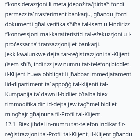
f’konsiderazzjoni li meta jdepożita/jtirbaħ fondi
permezz ta’ trasferiment bankarju, għandu jforni
dokumenti għal verifika sħiħa tal-isem u l-indirizz
f’konnessjoni mal-karatteristiċi tal-eżekuzzjoni u l-
proċessar ta’ transazzjonijiet bankarji.
Jekk kwalunkwe dejta tar-reġistrazzjoni tal-Klijent
(isem sħiħ, indirizz jew numru tat-telefon) biddlet,
il-Klijent huwa obbligat li jħabbar immedjatament
lid-dipartiment ta’ appoġġ tal-klijenti tal-
Kumpanija ta’ dawn il-bidliet b’talba biex
timmodifika din id-dejta jew tagħmel bidliet
mingħajr għajnuna fil-Profil tal-Klijent.
12.1. Biex jibdel in-numru tat-telefon indikat fir-
reġistrazzjoni tal-Profil tal-Klijent, il-Klijent għandu