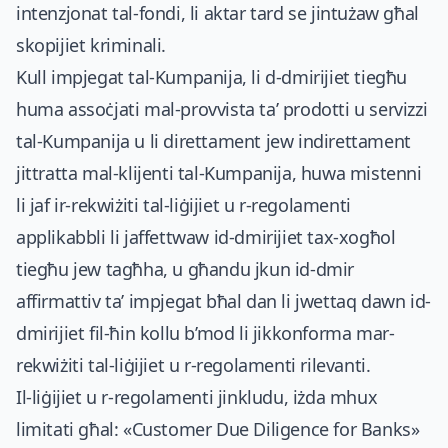
intenzjonat tal-fondi, li aktar tard se jintużaw għal
skopijiet kriminali.
Kull impjegat tal-Kumpanija, li d-dmirijiet tiegħu
huma assoċjati mal-provvista ta’ prodotti u servizzi
tal-Kumpanija u li direttament jew indirettament
jittratta mal-klijenti tal-Kumpanija, huwa mistenni
li jaf ir-rekwiżiti tal-liġijiet u r-regolamenti
applikabbli li jaffettwaw id-dmirijiet tax-xogħol
tiegħu jew tagħha, u għandu jkun id-dmir
affirmattiv ta’ impjegat bħal dan li jwettaq dawn id-
dmirijiet fil-ħin kollu b’mod li jikkonforma mar-
rekwiżiti tal-liġijiet u r-regolamenti rilevanti.
Il-liġijiet u r-regolamenti jinkludu, iżda mhux
limitati għal: «Customer Due Diligence for Banks»