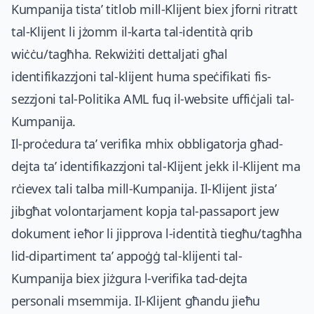
Kumpanija tista’ titlob mill-Klijent biex jforni ritratt
tal-Klijent li jżomm il-karta tal-identità qrib
wiċċu/tagħha. Rekwiżiti dettaljati għal
identifikazzjoni tal-klijent huma speċifikati fis-
sezzjoni tal-Politika AML fuq il-website uffiċjali tal-
Kumpanija.
Il-proċedura ta’ verifika mhix obbligatorja għad-
dejta ta’ identifikazzjoni tal-Klijent jekk il-Klijent ma
rċievex tali talba mill-Kumpanija. Il-Klijent jista’
jibgħat volontarjament kopja tal-passaport jew
dokument ieħor li jipprova l-identità tiegħu/tagħha
lid-dipartiment ta’ appoġġ tal-klijenti tal-
Kumpanija biex jiżgura l-verifika tad-dejta
personali msemmija. Il-Klijent għandu jieħu