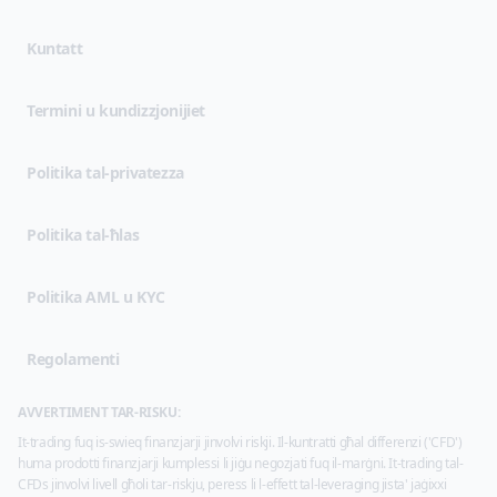
Kuntatt
(opens in new tab)
Termini u kundizzjonijiet
(opens in new tab)
Politika tal-privatezza
Politika tal-ħlas
Politika AML u KYC
Regolamenti
AVVERTIMENT TAR-RISKU:
It-trading fuq is-swieq finanzjarji jinvolvi riskji. Il-kuntratti għal differenzi ('CFD')
huma prodotti finanzjarji kumplessi li jiġu negozjati fuq il-marġni. It-trading tal-
CFDs jinvolvi livell għoli tar-riskju, peress li l-effett tal-leveraging jista' jaġixxi