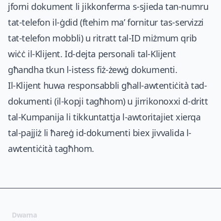
jforni dokument li jikkonferma s-sjieda tan-numru
tat-telefon il-ġdid (ftehim ma’ fornitur tas-servizzi
tat-telefon mobbli) u ritratt tal-ID miżmum qrib
wiċċ il-Klijent. Id-dejta personali tal-Klijent
għandha tkun l-istess fiż-żewġ dokumenti.
Il-Klijent huwa responsabbli għall-awtentiċità tad-
dokumenti (il-kopji tagħhom) u jirrikonoxxi d-dritt
tal-Kumpanija li tikkuntattja l-awtoritajiet xierqa
tal-pajjiż li ħareġ id-dokumenti biex jivvalida l-
awtentiċità tagħhom.
Dwarna