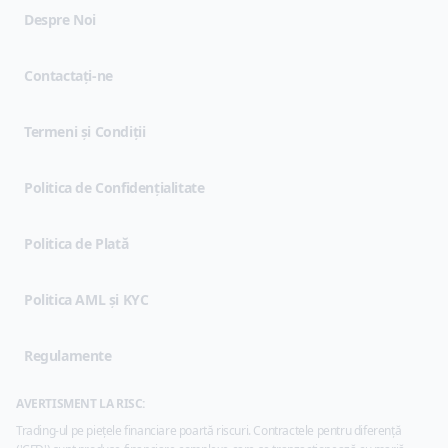
Despre Noi
Contactați-ne
(opens in new tab)
Termeni și Condiții
(opens in new tab)
Politica de Confidențialitate
Politica de Plată
Politica AML și KYC
Regulamente
AVERTISMENT LA RISC:
Trading-ul pe piețele financiare poartă riscuri. Contractele pentru diferență