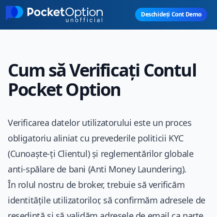
Skip to main content
Deschideți Cont Demo
Cum să Verificați Contul
Pocket Option
Verificarea datelor utilizatorului este un proces
obligatoriu aliniat cu prevederile politicii KYC
(Cunoaște-ți Clientul) și reglementărilor globale
anti-spălare de bani (Anti Money Laundering).
În rolul nostru de broker, trebuie să verificăm
identitățile utilizatorilor, să confirmăm adresele de
reședință și să validăm adresele de email ca parte