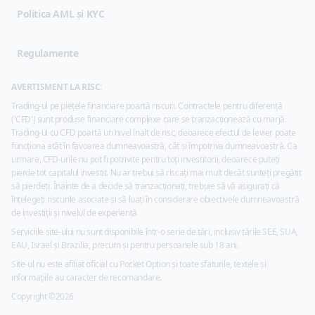
Politica AML și KYC
Regulamente
AVERTISMENT LA RISC:
Trading-ul pe piețele financiare poartă riscuri. Contractele pentru diferență
('CFD') sunt produse financiare complexe care se tranzacționează cu marjă.
Trading-ul cu CFD poartă un nivel înalt de risc, deoarece efectul de levier poate
funcționa atât în favoarea dumneavoastră, cât și împotriva dumneavoastră. Ca
urmare, CFD-urile nu pot fi potrivite pentru toți investitorii, deoarece puteți
pierde tot capitalul investit. Nu ar trebui să riscați mai mult decât sunteți pregătit
să pierdeți. Înainte de a decide să tranzacționați, trebuie să vă asigurați că
înțelegeți riscurile asociate și să luați în considerare obiectivele dumneavoastră
de investiții și nivelul de experiență
Serviciile site-ului nu sunt disponibile într-o serie de țări, inclusiv țările SEE, SUA,
EAU, Israel și Brazilia, precum și pentru persoanele sub 18 ani.
Site-ul nu este afiliat oficial cu Pocket Option și toate sfaturile, textele și
informațiile au caracter de recomandare.
Copyright ©2026