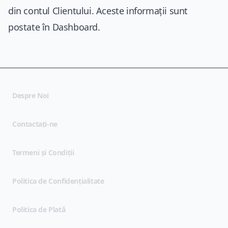
din contul Clientului. Aceste informații sunt
postate în Dashboard.
Despre Noi
Contactați-ne
(opens in new tab)
Termeni și Condiții
(opens in new tab)
Politica de Confidențialitate
Politica de Plată