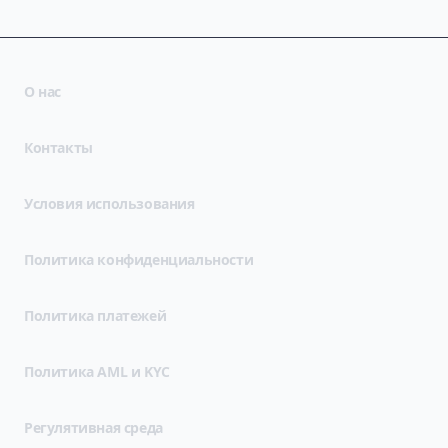
О нас
Контакты
(opens in new tab)
Условия использования
(opens in new tab)
Политика конфиденциальности
Политика платежей
Политика AML и KYC
Регулятивная среда