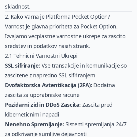
skladnost.
2. Kako Varna je Platforma Pocket Option?
Varnost je glavna prioriteta za Pocket Option.
Izvajamo vecplastne varnostne ukrepe za zascito
sredstev in podatkov nasih strank.
2.1 Tehnicni Varnostni Ukrepi
SSL sifriranje:
Vse transakcije in komunikacije so
zascitene z napredno SSL sifriranjem
Dvofaktorska Avtentikacija (2FA):
Dodatna
zascita za uporabniske racune
Pozidarni zid in DDoS Zascita:
Zascita pred
kiberneticnimi napadi
Nenehno Spremljanje:
Sistemi spremljanja 24/7
za odkrivanje sumljive dejavnosti