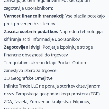
Zahvaljujoc tem regulativam Pocket Option
zagotavlja uporabnikom:
Varnost financnih transakcij:
Vse placila potekajo
prek preverjenih sistemov
Zascita osebnih podatkov:
Napredna tehnologija
sifriranja sciti informacije uporabnikov
Zagotovljeni dvigi:
Podjetje izpolnjuje stroge
financne obveznosti do trgovcev
Ti regulativni ukrepi delajo Pocket Option
zanesljivo izbiro za trgovce.
3.3 Geografske Omejitve
Infinite Trade LLC ne ponuja storitev drzavljanom
drzav Evropskega gospodarskega prostora (EGP),
ZDA, Izraela, Zdruzenog kraljestva, Filipinov,