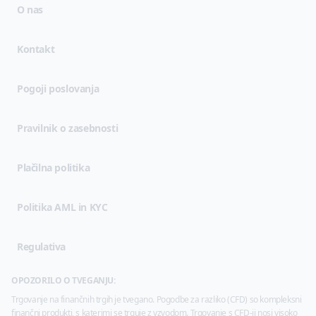
O nas
Kontakt
(opens in new tab)
Pogoji poslovanja
(opens in new tab)
Pravilnik o zasebnosti
Plačilna politika
Politika AML in KYC
Regulativa
OPOZORILO O TVEGANJU:
Trgovanje na finančnih trgih je tvegano. Pogodbe za razliko (CFD) so kompleksni
finančni produkti, s katerimi se trguje z vzvodom. Trgovanje s CFD-ji nosi visoko