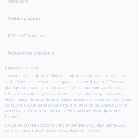
(opens in new tab)
Privatnost
Politika plaćanja
AML i KYC politika
Regulatorno okruženje
Upozorenje o riziku:
Trgovanje na finansijskim tržištima uključuje rizik. Kontrakti za razliku (CFD) su
složeni finansijski proizvodi koji se trguju sa maržom. Trgovanje CFD-ovima
uključuje visok nivo rizika gde se poluga može obrnuti protiv vas. Kao rezultat,
CFD-ovi možda nisu pogodni za sve investitore jer možete izgubiti sav svoj
uloženi kapital. Ne trebalo bi da rizikujete više nego što možete sebi da priuštite
da izgubite. Pre donošenja odluke o trgovanju, trebalo bi da budete sigurni da
razumete uključene rizike i uzmete u obzir svoje investicione ciljeve i nivo
iskustva
Usluge veb sajta nisu dostupne u brojnim zemljama, uključujući zemlje EEA,
SAD, UAE, Izrael i Brazil, kao i za osobe mlađe od 18 godina.