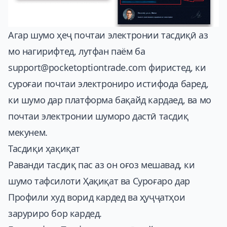
Агар шумо ҳеҷ почтаи электронии тасдиқӣ аз
мо нагирифтед, лутфан паём ба
support@pocketoptiontrade.com
фиристед, ки
суроғаи почтаи электрониро истифода баред,
ки шумо дар платформа бақайд кардаед, ва мо
почтаи электронии шуморо дастӣ тасдиқ
мекунем.
Тасдиқи ҳақиқат
Раванди тасдиқ пас аз он оғоз мешавад, ки
шумо тафсилоти Ҳақиқат ва Суроғаро дар
Профили худ ворид кардед ва ҳуҷҷатҳои
заруриро бор кардед.