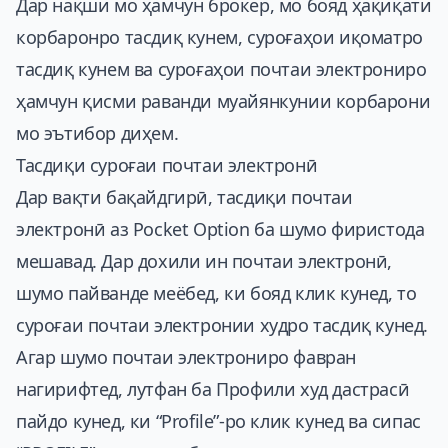
Дар нақши мо ҳамчун брокер, мо бояд ҳақиқати
корбаронро тасдиқ кунем, суроғаҳои иқоматро
тасдиқ кунем ва суроғаҳои почтаи электрониро
ҳамчун қисми раванди муайянкунии корбарони
мо эътибор диҳем.
Тасдиқи суроғаи почтаи электронӣ
Дар вақти бақайдгирӣ, тасдиқи почтаи
электронӣ аз
Pocket Option
ба шумо фиристода
мешавад. Дар дохили ин почтаи электронӣ,
шумо пайванде меёбед, ки бояд клик кунед, то
суроғаи почтаи электронии худро тасдиқ кунед.
Агар шумо почтаи электрониро фавран
нагирифтед, лутфан ба Профили худ дастрасӣ
пайдо кунед, ки “Profile”-ро клик кунед ва сипас