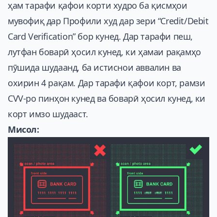
ҳам тарафи қафои корти худро ба қисмҳои
мувофиқ дар Профили худ дар зери “Credit/Debit
Card Verification” бор кунед. Дар тарафи пеш,
лутфан боварӣ ҳосил кунед, ки ҳамаи рақамҳо
пӯшида шудаанд, ба истиснои аввалин ва
охирин 4 рақам. Дар тарафи қафои корт, рамзи
CVV-ро пинҳон кунед ва боварӣ ҳосил кунед, ки
корт имзо шудааст.
Мисол: