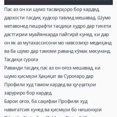
Пас аз он ки шумо тасвирҳоро бор кардед,
дархости тасдиқ худкор тавлид мешавад. Шумо
метавонед пешрафти тасдиқи худро дар тикети
дастгирии муайянкарда пайгирӣ кунед, ки дар
он як аз мутахассисони мо навсозиҳо медиҳанд
ва ба шумо дар тамоми раванд кӯмак мекунанд.
Тасдиқи суроға
Раванди тасдиқ пас аз он оғоз мешавад, ки
шумо қисмҳои Ҳақиқат ва Суроғаро дар
Профили худ тамом кардед ва ҳуҷҷатҳои
заруриро бор кардед.
Барои оғоз, ба саҳифаи Профили худ
навигатсия кунед ва қисмҳои бо нишонҳои