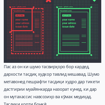
Пас аз он ки шумо тасвирҳоро бор кардед,
дархости тасдиқ худкор тавлид мешавад. Шумо
метавонед пешрафти тасдиқи худро дар тикети
дастгирии муайянкарда назорат кунед, ки дар
он мутахассис навсозиҳо ва кӯмак медиҳад.
Тасдиқи корти бонкӣ