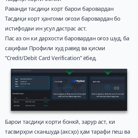
Раванди тасдиқи корт барои баровардан
Тасдиқи корт ҳангоми оғози баровардан бо
истифодаи ин усул дастрас аст.
Пас аз он ки дархости баровардан оғоз шуд, ба
саҳифаи Профили худ равед ва қисми
“Credit/Debit Card Verification” ёбед.
Барои тасдиқи корти бонкӣ, зарур аст, ки
тасвирҳои сканшуда (аксҳо) ҳам тарафи пеш ва