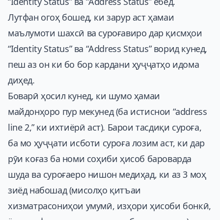
“Identity Status” ва “Address Status” ёбед.
Лутфан огоҳ бошед, ки зарур аст ҳамаи
маълумоти шахсӣ ва суроғавиро дар қисмҳои
“Identity Status” ва “Address Status” ворид кунед,
пеш аз он ки бо бор кардани ҳуҷҷатҳо идома
диҳед.
Боварӣ ҳосил кунед, ки шумо ҳамаи
майдонҳоро пур мекунед (ба истиснои “address
line 2,” ки ихтиёрӣ аст). Барои тасдиқи суроға,
ба мо ҳуҷҷати исботи суроға лозим аст, ки дар
рӯи коғаз ба номи соҳиби ҳисоб бароварда
шуда ва суроғаеро нишон медиҳад, ки аз 3 моҳ
зиёд набошад (мисолҳо қитъаи
хизматрасониҳои умумӣ, изҳори ҳисоби бонкӣ,