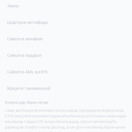
Тамос
(opens in new tab)
Шартҳои истифода
(opens in new tab)
Сиёсати махфият
Сиёсати пардохт
Сиёсати AML ва KYC
Муҳити танзимкунӣ
Огоҳии дар бораи хатар:
Савдо дар бозорҳои молиявӣ хатарҳо дорад. Қарордодҳои фарқкунанда
(CFD) маҳсулоти молиявии мураккаб мебошанд, ки бо маржа савдо карда
мешаванд. Савдои CFD хатари баланд дорад, зеро он метавонад ба
даромад ва талафот таъсир расонад, аз ин рӯ он метавонад барои ҳамаи