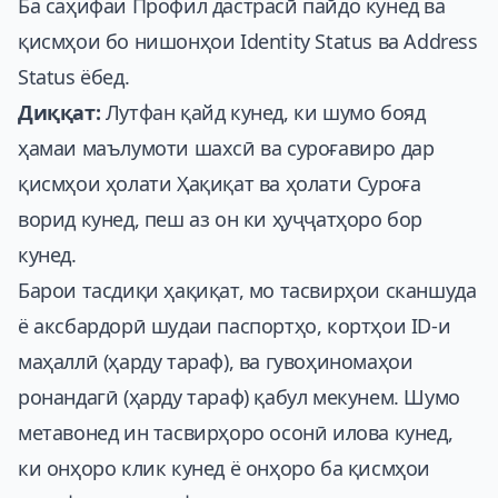
Ба саҳифаи Профил дастрасӣ пайдо кунед ва
қисмҳои бо нишонҳои Identity Status ва Address
Status ёбед.
Диққат:
Лутфан қайд кунед, ки шумо бояд
ҳамаи маълумоти шахсӣ ва суроғавиро дар
қисмҳои ҳолати Ҳақиқат ва ҳолати Суроға
ворид кунед, пеш аз он ки ҳуҷҷатҳоро бор
кунед.
Барои тасдиқи ҳақиқат, мо тасвирҳои сканшуда
ё аксбардорӣ шудаи паспортҳо, кортҳои ID-и
маҳаллӣ (ҳарду тараф), ва гувоҳиномаҳои
ронандагӣ (ҳарду тараф) қабул мекунем. Шумо
метавонед ин тасвирҳоро осонӣ илова кунед,
ки онҳоро клик кунед ё онҳоро ба қисмҳои