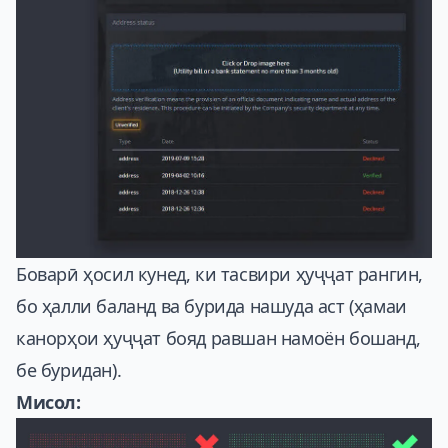
Боварӣ ҳосил кунед, ки тасвири ҳуҷҷат рангин,
бо ҳалли баланд ва бурида нашуда аст (ҳамаи
канорҳои ҳуҷҷат бояд равшан намоён бошанд,
бе буридан).
Мисол: