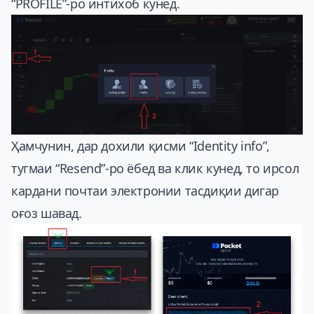
“PROFILE”-ро интихоб кунед.
Ҳамчунин, дар дохили қисми “Identity info”,
тугмаи “Resend”-ро ёбед ва клик кунед, то ирсол
кардани почтаи электронии тасдиқии дигар
оғоз шавад.