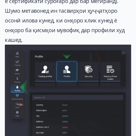
ё сертификати суроғаро дар бар мегиранд).
Шумо метавонед ин тасвирҳои ҳуҷҷатҳоро
осонӣ илова кунед, ки онҳоро клик кунед ё
онҳоро ба қисмҳои мувофиқ дар профили худ
кашед.