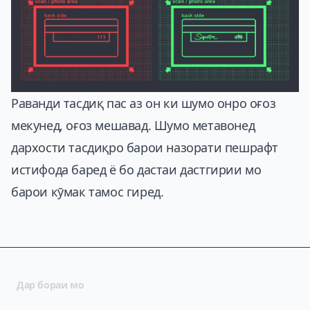
Раванди тасдиқ пас аз он ки шумо онро оғоз
мекунед, оғоз мешавад. Шумо метавонед
дархости тасдиқро барои назорати пешрафт
истифода баред ё бо дастаи дастгирии мо
барои кӯмак тамос гиред.
Дар бораи мо