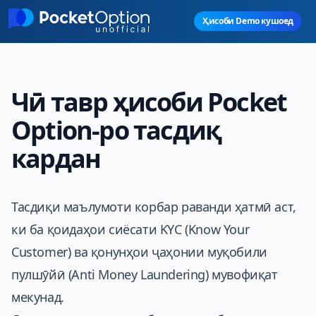
Skip to main content
Ҳисоби Demo кушоед
Чӣ тавр ҳисоби Pocket
Option-ро тасдиқ
кардан
Тасдиқи маълумоти корбар раванди ҳатмӣ аст,
ки ба қоидаҳои сиёсати KYC (Know Your
Customer) ва қонунҳои ҷаҳонии муқобили
пулшӯйӣ (Anti Money Laundering) мувофиқат
мекунад.