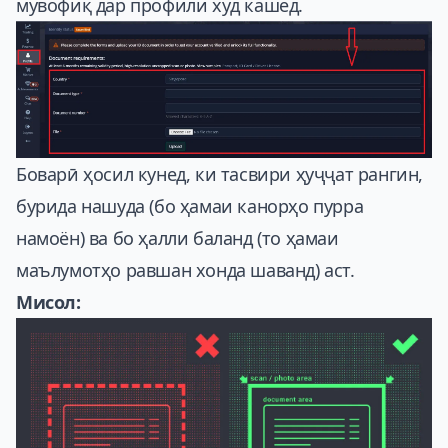
мувофиқ дар профили худ кашед.
Боварӣ ҳосил кунед, ки тасвири ҳуҷҷат рангин,
бурида нашуда (бо ҳамаи канорҳо пурра
намоён) ва бо ҳалли баланд (то ҳамаи
маълумотҳо равшан хонда шаванд) аст.
Мисол: