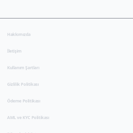
Hakkımızda
İletişim
(opens in new tab)
Kullanım Şartları
(opens in new tab)
Gizlilik Politikası
Ödeme Politikası
AML ve KYC Politikası