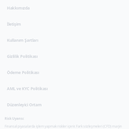
Hakkımızda
İletişim
(opens in new tab)
Kullanım Şartları
(opens in new tab)
Gizlilik Politikası
Ödeme Politikası
AML ve KYC Politikası
Düzenleyici Ortam
Risk Uyarısı:
Finansal piyasalarda işlem yapmak riskler içerir. Fark sözleşmeleri (CFD) marjin