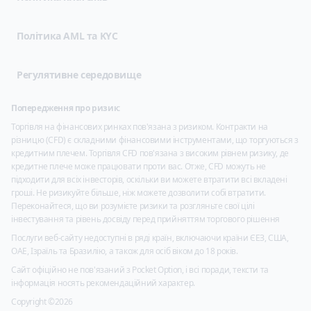
Політика AML та KYC
Регулятивне середовище
Попередження про ризик:
Торгівля на фінансових ринках пов'язана з ризиком. Контракти на
різницю (CFD) є складними фінансовими інструментами, що торгуються з
кредитним плечем. Торгівля CFD пов'язана з високим рівнем ризику, де
кредитне плече може працювати проти вас. Отже, CFD можуть не
підходити для всіх інвесторів, оскільки ви можете втратити всі вкладені
гроші. Не ризикуйте більше, ніж можете дозволити собі втратити.
Переконайтеся, що ви розумієте ризики та розгляньте свої цілі
інвестування та рівень досвіду перед прийняттям торгового рішення
Послуги веб-сайту недоступні в ряді країн, включаючи країни ЄЕЗ, США,
ОАЕ, Ізраїль та Бразилію, а також для осіб віком до 18 років.
Сайт офіційно не пов'язаний з Pocket Option, і всі поради, тексти та
інформація носять рекомендаційний характер.
Copyright ©2026