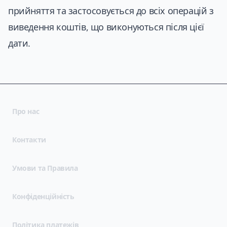
прийняття та застосовується до всіх операцій з
виведення коштів, що виконуються після цієї
дати.
Про нас
Контакти
(opens in new tab)
Умови та Правила
(opens in new tab)
Конфіденційність
Політика платежів