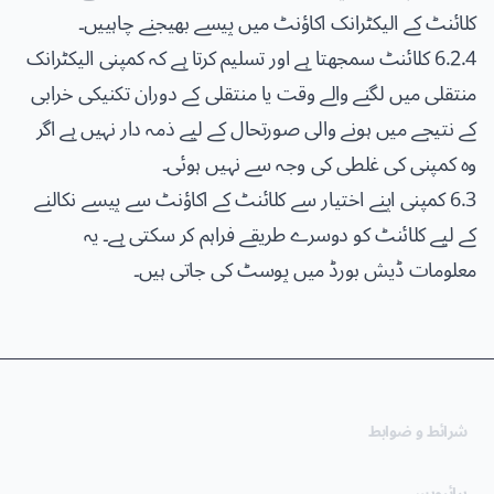
کلائنٹ کے الیکٹرانک اکاؤنٹ میں پیسے بھیجنے چاہییں۔
6.2.4 کلائنٹ سمجھتا ہے اور تسلیم کرتا ہے کہ کمپنی الیکٹرانک
منتقلی میں لگنے والے وقت یا منتقلی کے دوران تکنیکی خرابی
کے نتیجے میں ہونے والی صورتحال کے لیے ذمہ دار نہیں ہے اگر
وہ کمپنی کی غلطی کی وجہ سے نہیں ہوئی۔
6.3 کمپنی اپنے اختیار سے کلائنٹ کے اکاؤنٹ سے پیسے نکالنے
کے لیے کلائنٹ کو دوسرے طریقے فراہم کر سکتی ہے۔ یہ
معلومات ڈیش بورڈ میں پوسٹ کی جاتی ہیں۔
(opens in new tab)
شرائط و ضوابط
(opens in new tab)
پرائیویسی