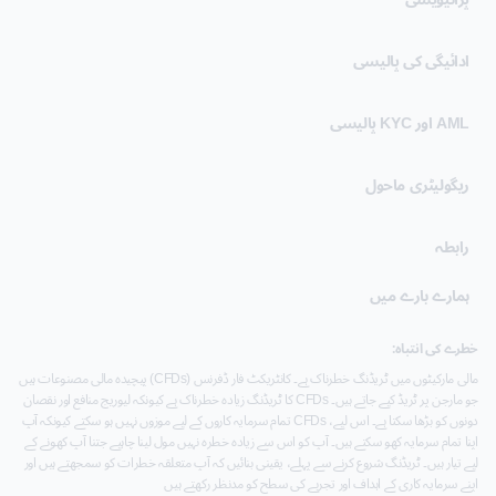
ادائیگی کی پالیسی
AML اور KYC پالیسی
ریگولیٹری ماحول
رابطہ
ہمارے بارے میں
خطرے کی انتباہ:
مالی مارکیٹوں میں ٹریڈنگ خطرناک ہے۔ کانٹریکٹ فار ڈفرنس (CFDs) پیچیدہ مالی مصنوعات ہیں
جو مارجن پر ٹریڈ کیے جاتے ہیں۔ CFDs کا ٹریڈنگ زیادہ خطرناک ہے کیونکہ لیوریج منافع اور نقصان
دونوں کو بڑھا سکتا ہے۔ اس لیے، CFDs تمام سرمایہ کاروں کے لیے موزوں نہیں ہو سکتے کیونکہ آپ
اپنا تمام سرمایہ کھو سکتے ہیں۔ آپ کو اس سے زیادہ خطرہ نہیں مول لینا چاہیے جتنا آپ کھونے کے
لیے تیار ہیں۔ ٹریڈنگ شروع کرنے سے پہلے، یقینی بنائیں کہ آپ متعلقہ خطرات کو سمجھتے ہیں اور
اپنے سرمایہ کاری کے اہداف اور تجربے کی سطح کو مدنظر رکھتے ہیں