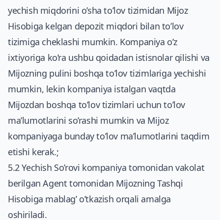
yechish miqdorini o’sha to’lov tizimidan Mijoz
Hisobiga kelgan depozit miqdori bilan to’lov
tizimiga cheklashi mumkin. Kompaniya o’z
ixtiyoriga ko’ra ushbu qoidadan istisnolar qilishi va
Mijozning pulini boshqa to’lov tizimlariga yechishi
mumkin, lekin kompaniya istalgan vaqtda
Mijozdan boshqa to’lov tizimlari uchun to’lov
ma’lumotlarini so’rashi mumkin va Mijoz
kompaniyaga bunday to’lov ma’lumotlarini taqdim
etishi kerak.;
5.2 Yechish So’rovi kompaniya tomonidan vakolat
berilgan Agent tomonidan Mijozning Tashqi
Hisobiga mablag’ o’tkazish orqali amalga
oshiriladi.