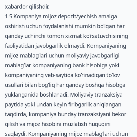
xabardor qilishdir.
1.5 Kompaniya mijoz depozit/yechish amalga
oshirish uchun foydalanishi mumkin bo’lgan har
qanday uchinchi tomon xizmat ko’rsatuvchisining
faoliyatidan javobgarlik olmaydi. Kompaniyaning
mijoz mablag’lari uchun moliyaviy javobgarligi
mablag’lar kompaniyaning bank hisobiga yoki
kompaniyaning veb-saytida ko’rinadigan to’lov
usullari bilan bog’liq har qanday boshqa hisobga
yuklanganida boshlanadi. Moliyaviy tranzaksiya
paytida yoki undan keyin firibgarlik aniqlangan
taqdirda, kompaniya bunday tranzaksiyani bekor
qilish va mijoz hisobini muzlatish huquqini
saqlaydi. Kompaniyaning mijoz mablag’lari uchun