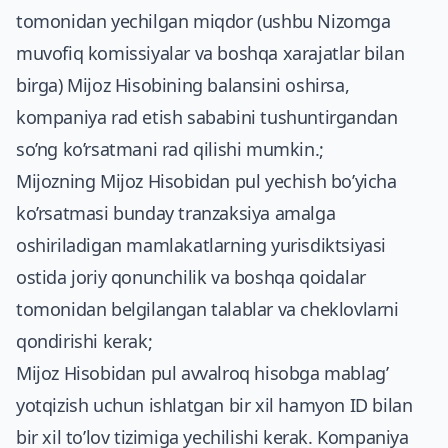
tomonidan yechilgan miqdor (ushbu Nizomga
muvofiq komissiyalar va boshqa xarajatlar bilan
birga) Mijoz Hisobining balansini oshirsa,
kompaniya rad etish sababini tushuntirgandan
so’ng ko’rsatmani rad qilishi mumkin.;
Mijozning Mijoz Hisobidan pul yechish bo’yicha
ko’rsatmasi bunday tranzaksiya amalga
oshiriladigan mamlakatlarning yurisdiktsiyasi
ostida joriy qonunchilik va boshqa qoidalar
tomonidan belgilangan talablar va cheklovlarni
qondirishi kerak;
Mijoz Hisobidan pul avvalroq hisobga mablag’
yotqizish uchun ishlatgan bir xil hamyon ID bilan
bir xil to’lov tizimiga yechilishi kerak. Kompaniya