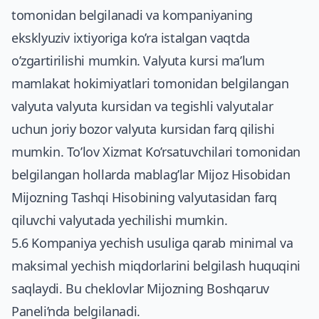
tomonidan belgilanadi va kompaniyaning
eksklyuziv ixtiyoriga ko’ra istalgan vaqtda
o’zgartirilishi mumkin. Valyuta kursi ma’lum
mamlakat hokimiyatlari tomonidan belgilangan
valyuta valyuta kursidan va tegishli valyutalar
uchun joriy bozor valyuta kursidan farq qilishi
mumkin. To’lov Xizmat Ko’rsatuvchilari tomonidan
belgilangan hollarda mablag’lar Mijoz Hisobidan
Mijozning Tashqi Hisobining valyutasidan farq
qiluvchi valyutada yechilishi mumkin.
5.6 Kompaniya yechish usuliga qarab minimal va
maksimal yechish miqdorlarini belgilash huquqini
saqlaydi. Bu cheklovlar Mijozning Boshqaruv
Paneli’nda belgilanadi.