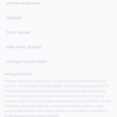
(opens in new tab)
Shartlar va Qoidalar
(opens in new tab)
Maxfiylik
To'lov Siyosati
AML va KYC Siyosati
Tartibga Soluvchi Muhit
Xavf ogohlantirishi:
Moliyaviy bozorlarda savdo xavfni o'z ichiga oladi. Farq uchun shartnomalar
(CFD'lar) - bu kredit bilan savdo qilinadigan murakkab moliyaviy vositalar. CFD
savdosi yuqori xavf darajasi bilan bog'liq, bu erda kredit sizga qarshi ishlashi
mumkin. Shuning uchun CFD'lar barcha investorlar uchun mos bo'lmasligi
mumkin, chunki siz barcha investitsiya qilingan pulingizni yo'qotishingiz mumkin.
Yo'qotishga qodir bo'lganidan ko'ra ko'proq xavf olishdan saqlaning. Savdo
qarorini qabul qilishdan oldin xavflarni tushunish va investitsiya maqsadlari va
tajriba darajasini ko'rib chiqish muhimdir