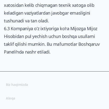
xatosidan kelib chiqmagan texnik xatoga olib
keladigan vaziyatlardan javobgar emasligini
tushunadi va tan oladi.
6.3 Kompaniya o’z ixtiyoriga ko’ra Mijozga Mijoz
Hisobidan pul yechish uchun boshqa usullarni
taklif qilishi mumkin. Bu ma’lumotlar Boshqaruv
Paneli’nda nashr etiladi.
Biz haqimizda
Aloqa