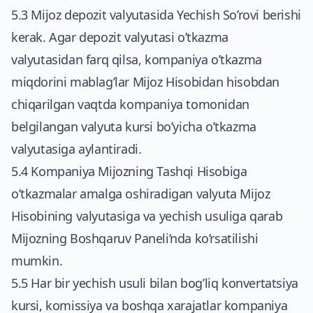
5.3 Mijoz depozit valyutasida Yechish So’rovi berishi
kerak. Agar depozit valyutasi o’tkazma
valyutasidan farq qilsa, kompaniya o’tkazma
miqdorini mablag’lar Mijoz Hisobidan hisobdan
chiqarilgan vaqtda kompaniya tomonidan
belgilangan valyuta kursi bo’yicha o’tkazma
valyutasiga aylantiradi.
5.4 Kompaniya Mijozning Tashqi Hisobiga
o’tkazmalar amalga oshiradigan valyuta Mijoz
Hisobining valyutasiga va yechish usuliga qarab
Mijozning Boshqaruv Paneli’nda ko’rsatilishi
mumkin.
5.5 Har bir yechish usuli bilan bog’liq konvertatsiya
kursi, komissiya va boshqa xarajatlar kompaniya