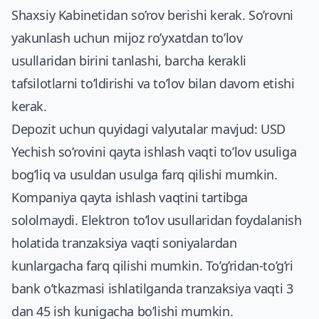
Shaxsiy Kabinetidan so’rov berishi kerak. So’rovni
yakunlash uchun mijoz ro’yxatdan to’lov
usullaridan birini tanlashi, barcha kerakli
tafsilotlarni to’ldirishi va to’lov bilan davom etishi
kerak.
Depozit uchun quyidagi valyutalar mavjud: USD
Yechish so’rovini qayta ishlash vaqti to’lov usuliga
bog’liq va usuldan usulga farq qilishi mumkin.
Kompaniya qayta ishlash vaqtini tartibga
sololmaydi. Elektron to’lov usullaridan foydalanish
holatida tranzaksiya vaqti soniyalardan
kunlargacha farq qilishi mumkin. To’g’ridan-to’g’ri
bank o’tkazmasi ishlatilganda tranzaksiya vaqti 3
dan 45 ish kunigacha bo’lishi mumkin.