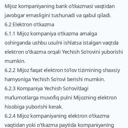
Mijoz kompaniyaning bank o’tkazmasi vaqtidan
javobgar emasligini tushunadi va qabul qiladi.
6.2 Elektron o’tkazma
6.1.1 Mijoz kompaniya o’tkazma amalga
oshirganda ushbu usulni ishlatsa istalgan vaqtda
elektron o’tkazma orqali Yechish So’rovini yuborishi
mumkin.
6.2.2 Mijoz faqat elektron to’lov tizimining shaxsiy
hamyoniga Yechish So’rovi berishi mumkin.
6.2.3 Kompaniya Yechish So’rovi’dagi
ma’lumotlarga muvofiq pulni Mijozning elektron
hisobiga yuborishi kerak.
6.2.4 Mijoz kompaniyaning elektron o’tkazma
vaqtidan yoki o’tkazma paytida kompaniyaning