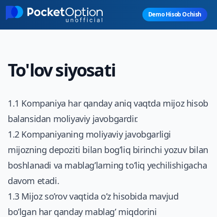
Skip to main content
Demo Hisob Ochish
To'lov siyosati
1.1 Kompaniya har qanday aniq vaqtda mijoz hisob
balansidan moliyaviy javobgardir.
1.2 Kompaniyaning moliyaviy javobgarligi
mijozning depoziti bilan bog’liq birinchi yozuv bilan
boshlanadi va mablag’larning to’liq yechilishigacha
davom etadi.
1.3 Mijoz so’rov vaqtida o’z hisobida mavjud
bo’lgan har qanday mablag’ miqdorini