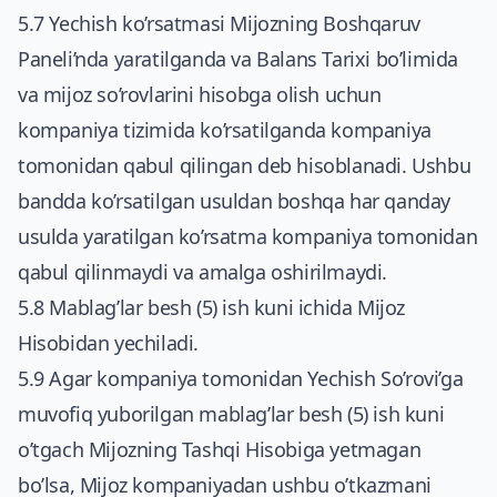
5.7 Yechish ko’rsatmasi Mijozning Boshqaruv
Paneli’nda yaratilganda va Balans Tarixi bo’limida
va mijoz so’rovlarini hisobga olish uchun
kompaniya tizimida ko’rsatilganda kompaniya
tomonidan qabul qilingan deb hisoblanadi. Ushbu
bandda ko’rsatilgan usuldan boshqa har qanday
usulda yaratilgan ko’rsatma kompaniya tomonidan
qabul qilinmaydi va amalga oshirilmaydi.
5.8 Mablag’lar besh (5) ish kuni ichida Mijoz
Hisobidan yechiladi.
5.9 Agar kompaniya tomonidan Yechish So’rovi’ga
muvofiq yuborilgan mablag’lar besh (5) ish kuni
o’tgach Mijozning Tashqi Hisobiga yetmagan
bo’lsa, Mijoz kompaniyadan ushbu o’tkazmani