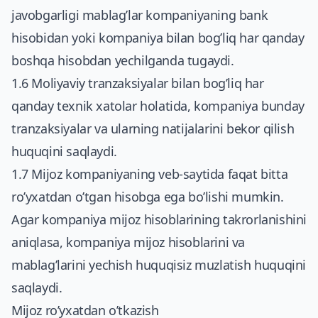
javobgarligi mablag’lar kompaniyaning bank
hisobidan yoki kompaniya bilan bog’liq har qanday
boshqa hisobdan yechilganda tugaydi.
1.6 Moliyaviy tranzaksiyalar bilan bog’liq har
qanday texnik xatolar holatida, kompaniya bunday
tranzaksiyalar va ularning natijalarini bekor qilish
huquqini saqlaydi.
1.7 Mijoz kompaniyaning veb-saytida faqat bitta
ro’yxatdan o’tgan hisobga ega bo’lishi mumkin.
Agar kompaniya mijoz hisoblarining takrorlanishini
aniqlasa, kompaniya mijoz hisoblarini va
mablag’larini yechish huquqisiz muzlatish huquqini
saqlaydi.
Mijoz ro’yxatdan o’tkazish