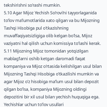
tekshirishni so’rashi mumkin.
5.10 Agar Mijoz Yechish So’rovi’ni tayyorlaganida
to’lov ma’lumotlarida xato qilgan va bu Mijozning
Tashqi Hisobiga pul o’tkazishning
muvaffaqiyatsizligiga olib kelgan bo’lsa, Mijoz
vaziyatni hal qilish uchun komissiya to’lashi kerak.
5.11 Mijozning Mijoz tomonidan yotqizilgan
mablag’larni oshib ketgan daromadi faqat
kompaniya va Mijoz o’rtasida kelishilgan usul bilan
Mijozning Tashqi Hisobiga o’tkazilishi mumkin va
agar Mijoz o’z hisobiga ma’lum usul bilan depozit
qilgan bo’lsa, kompaniya Mijozning oldingi
depozitini bir xil usul bilan yechish huquqiga ega.
Yechishlar uchun to’lov usullari