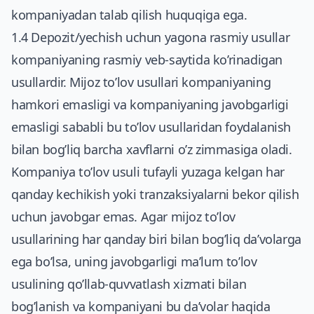
kompaniyadan talab qilish huquqiga ega.
1.4 Depozit/yechish uchun yagona rasmiy usullar
kompaniyaning rasmiy veb-saytida ko’rinadigan
usullardir. Mijoz to’lov usullari kompaniyaning
hamkori emasligi va kompaniyaning javobgarligi
emasligi sababli bu to’lov usullaridan foydalanish
bilan bog’liq barcha xavflarni o’z zimmasiga oladi.
Kompaniya to’lov usuli tufayli yuzaga kelgan har
qanday kechikish yoki tranzaksiyalarni bekor qilish
uchun javobgar emas. Agar mijoz to’lov
usullarining har qanday biri bilan bog’liq da’volarga
ega bo’lsa, uning javobgarligi ma’lum to’lov
usulining qo’llab-quvvatlash xizmati bilan
bog’lanish va kompaniyani bu da’volar haqida