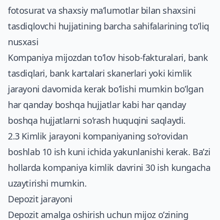
fotosurat va shaxsiy ma’lumotlar bilan shaxsini
tasdiqlovchi hujjatining barcha sahifalarining to’liq
nusxasi
Kompaniya mijozdan to’lov hisob-fakturalari, bank
tasdiqlari, bank kartalari skanerlari yoki kimlik
jarayoni davomida kerak bo’lishi mumkin bo’lgan
har qanday boshqa hujjatlar kabi har qanday
boshqa hujjatlarni so’rash huquqini saqlaydi.
2.3 Kimlik jarayoni kompaniyaning so’rovidan
boshlab 10 ish kuni ichida yakunlanishi kerak. Ba’zi
hollarda kompaniya kimlik davrini 30 ish kungacha
uzaytirishi mumkin.
Depozit jarayoni
Depozit amalga oshirish uchun mijoz o’zining