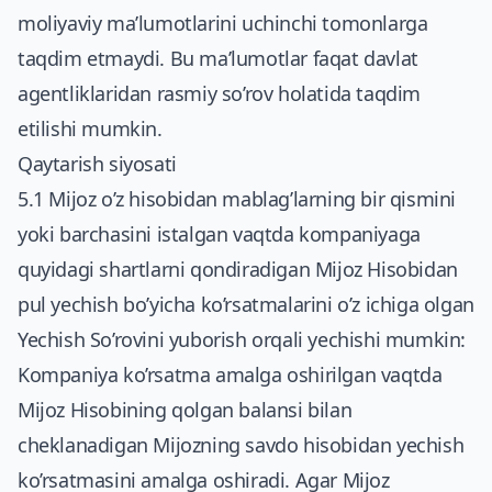
moliyaviy ma’lumotlarini uchinchi tomonlarga
taqdim etmaydi. Bu ma’lumotlar faqat davlat
agentliklaridan rasmiy so’rov holatida taqdim
etilishi mumkin.
Qaytarish siyosati
5.1 Mijoz o’z hisobidan mablag’larning bir qismini
yoki barchasini istalgan vaqtda kompaniyaga
quyidagi shartlarni qondiradigan Mijoz Hisobidan
pul yechish bo’yicha ko’rsatmalarini o’z ichiga olgan
Yechish So’rovini yuborish orqali yechishi mumkin:
Kompaniya ko’rsatma amalga oshirilgan vaqtda
Mijoz Hisobining qolgan balansi bilan
cheklanadigan Mijozning savdo hisobidan yechish
ko’rsatmasini amalga oshiradi. Agar Mijoz