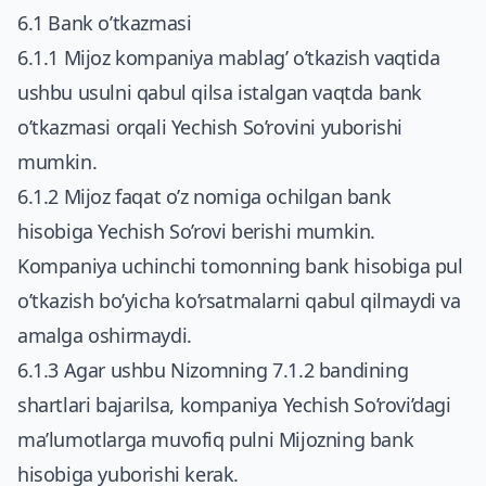
6.1 Bank o’tkazmasi
6.1.1 Mijoz kompaniya mablag’ o’tkazish vaqtida
ushbu usulni qabul qilsa istalgan vaqtda bank
o’tkazmasi orqali Yechish So’rovini yuborishi
mumkin.
6.1.2 Mijoz faqat o’z nomiga ochilgan bank
hisobiga Yechish So’rovi berishi mumkin.
Kompaniya uchinchi tomonning bank hisobiga pul
o’tkazish bo’yicha ko’rsatmalarni qabul qilmaydi va
amalga oshirmaydi.
6.1.3 Agar ushbu Nizomning 7.1.2 bandining
shartlari bajarilsa, kompaniya Yechish So’rovi’dagi
ma’lumotlarga muvofiq pulni Mijozning bank
hisobiga yuborishi kerak.