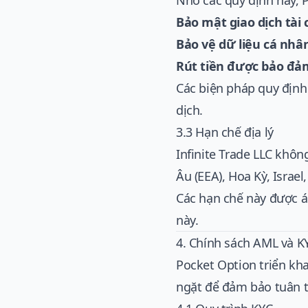
Nhờ các quy định này, 
Bảo mật giao dịch tài 
Bảo vệ dữ liệu cá nhâ
Rút tiền được bảo đả
Các biện pháp quy định
dịch.
3.3 Hạn chế địa lý
Infinite Trade LLC khô
Âu (EEA), Hoa Kỳ, Israe
Các hạn chế này được á
này.
4. Chính sách AML và K
Pocket Option triển kh
ngặt để đảm bảo tuân t