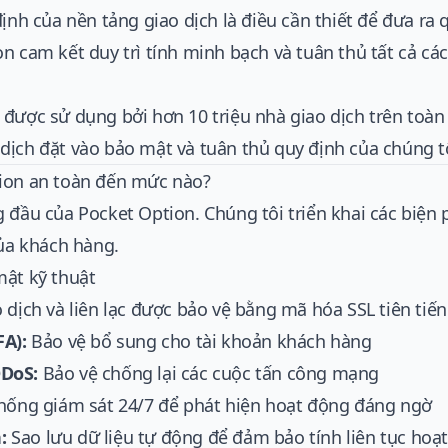
định của nền tảng giao dịch là điều cần thiết để đưa ra 
n cam kết duy trì tính minh bạch và tuân thủ tất cả cá
được sử dụng bởi hơn 10 triệu nhà giao dịch trên toàn t
dịch đặt vào bảo mật và tuân thủ quy định của chúng tô
tion an toàn đến mức nào?
g đầu của Pocket Option. Chúng tôi triển khai các biện
của khách hàng.
mật kỹ thuật
 dịch và liên lạc được bảo vệ bằng mã hóa SSL tiên tiến
FA):
Bảo vệ bổ sung cho tài khoản khách hàng
DDoS:
Bảo vệ chống lại các cuộc tấn công mạng
hống giám sát 24/7 để phát hiện hoạt động đáng ngờ
:
Sao lưu dữ liệu tự động để đảm bảo tính liên tục hoạ