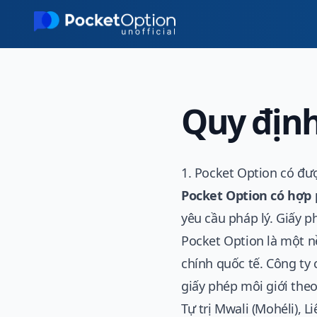
Skip to main content
Quy định
1. Pocket Option có đư
Pocket Option có hợp
yêu cầu pháp lý. Giấy 
Pocket Option là một nề
chính quốc tế. Công ty c
giấy phép môi giới the
Tự trị Mwali (Mohéli), 