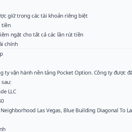
c giữ trong các tài khoản riêng biệt
 tiền
êm ngặt cho tất cả các lần rút tiền
i chính
ép
ông ty vận hành nền tảng Pocket Option. Công ty được đă
 sau:
ade LLC
40
eighborhood Las Vegas, Blue Building Diagonal To La 
ịnh